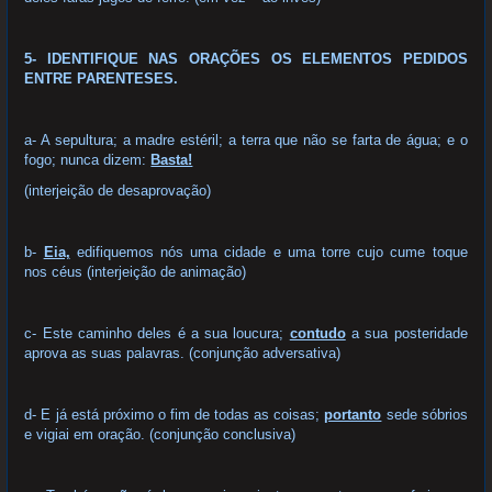
5- IDENTIFIQUE NAS ORAÇÕES OS ELEMENTOS PEDIDOS
ENTRE PARENTESES.
a- A sepultura; a madre estéril; a terra que não se farta de água; e o
fogo; nunca dizem:
Basta!
(interjeição de desaprovação)
b-
Eia,
edifiquemos nós uma cidade e uma torre cujo cume toque
nos céus (interjeição de animação)
c- Este caminho deles é a sua loucura;
contudo
a sua posteridade
aprova as suas palavras. (conjunção adversativa)
d- E já está próximo o fim de todas as coisas;
portanto
sede sóbrios
e vigiai em oração. (conjunção conclusiva)