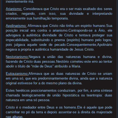
inerentemente má.
Arianismo:
Considerava que Cristo era o ser mais exaltado dos seres
criados, negando, com isso, sua divindade e interpretando
erroniamente sua humilhação temporaria.
Apolinarismo:
Afirmava que Cristo não tinha um espirito humano.Sua
posição inicial era contra o arianismo.Contrapondo-se a Ário, ele
advogava a autêntica divindade de Cristo e tentava proteger sua
impecabilidade, substituindo o pnema (espirito) humano pelo logos,
pois julgava aquele sede de pecado.Consequentemente,Apolinário
negava a propria e autêntica humanidade de Jesus Cristo.
Nestorianismo:
Negava a união das naturezas humana e divina,
fazendo de Cristo duas pessoas.Nestório cometeu este erro ao tentar
abolir o titulo de “mãe de Deus” atribuído a Maria.
Eutiquianismo:
Afirmava que as duas naturezas de Cristo se uniam
em uma só, que era predominantemente divina, ainda que a natureza
original estivesse for a do mesmo plano da divina.
Estes heréticos posicionamentos conduziram, por fim, a uma síntese
chamada teologicamente de união hipostática ou teantropia: duas
natureza em uma só pessoa.
Cristo é o mediador entre Deus e os homens.Ele é aquele que pode
caminhar no pó da terra e depois assentar-se à direita da majestade
nas alturas.