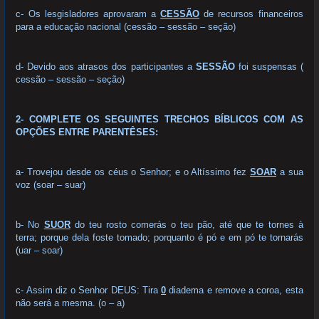
c- Os lesgisladores aprovaram a
CESSÃO
de recursos financeiros
para a educação nacional (cessão – sessão – seção)
d- Devido aos atrasos dos participantes a
SESSÃO
foi suspensas (
cessão – sessão – seção)
2- COMPLETE OS SEGUINTES TRECHOS BÍBLICOS COM AS
OPÇÕES ENTRE PARENTÊSES:
a- Trovejou desde os céus o Senhor; e o Altíssimo fez
SOAR
a sua
voz (soar – suar)
b- No
SUOR
do teu rosto comerás o teu pão, até que te tornes à
terra; porque dela foste tomado; porquanto é pó e em pó te tornarás
(uar – soar)
c- Assim diz o Senhor DEUS: Tira
0
diadema e remove a coroa, esta
não será a mesma. (o – a)