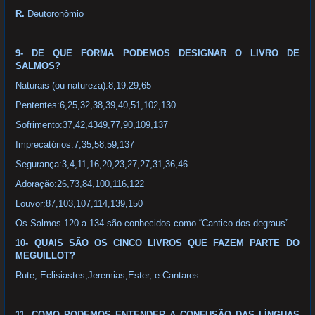
R.
Deutoronômio
9- DE QUE FORMA PODEMOS DESIGNAR O LIVRO DE
SALMOS?
Naturais (ou natureza):8,19,29,65
Pententes:6,25,32,38,39,40,51,102,130
Sofrimento:37,42,4349,77,90,109,137
Imprecatórios:7,35,58,59,137
Segurança:3,4,11,16,20,23,27,27,31,36,46
Adoração:26,73,84,100,116,122
Louvor:87,103,107,114,139,150
Os Salmos 120 a 134 são conhecidos como “Cantico dos degraus”
10- QUAIS SÃO OS CINCO LIVROS QUE FAZEM PARTE DO
MEGUILLOT?
Rute, Eclisiastes,Jeremias,Ester, e Cantares.
11- COMO PODEMOS ENTENDER A CONFUSÃO DAS LÍNGUAS