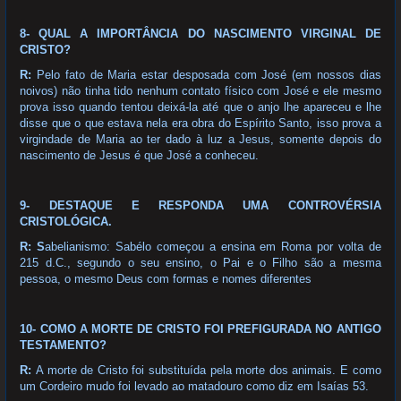
8- QUAL A IMPORTÂNCIA DO NASCIMENTO VIRGINAL DE
CRISTO?
R:
Pelo fato de Maria estar desposada com José (em nossos dias
noivos) não tinha tido nenhum contato físico com José e ele mesmo
prova isso quando tentou deixá-la até que o anjo lhe apareceu e lhe
disse que o que estava nela era obra do Espírito Santo, isso prova a
virgindade de Maria ao ter dado à luz a Jesus, somente depois do
nascimento de Jesus é que José a conheceu.
9- DESTAQUE E RESPONDA UMA CONTROVÉRSIA
CRISTOLÓGICA.
R: S
abelianismo: Sabélo começou a ensina em Roma por volta de
215 d.C., segundo o seu ensino, o Pai e o Filho são a mesma
pessoa, o mesmo Deus com formas e nomes diferentes
10- COMO A MORTE DE CRISTO FOI PREFIGURADA NO ANTIGO
TESTAMENTO?
R:
A morte de Cristo foi substituída pela morte dos animais. E como
um Cordeiro mudo foi levado ao matadouro como diz em Isaías 53.