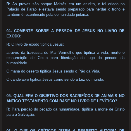
R:
As provas são porque Moisés era um erudito, e foi criado no
Palácio de Faraó e estava sendo preparado para herdar o trono e
também é reconhecido pela comunidade judaica.
04- COMENTE SOBRE A PESSOA DE JESUS NO LIVRO DE
ÊXODO:
R:
O livro de êxodo tipifica Jesus:
através da travessia do Mar Vermelho que tipifica a vida, morte e
ressurreição de Cristo para libertação do jugo do pecado da
humanidade.
O maná do deserto tipifica Jesus sendo o Pão da Vida.
O candelabro tipifica Jesus como sendo a Luz do mundo.
05- QUAL ERA O OBJETIVO DOS SACRIFÍCOS DE ANIMAIS NO
ANTIGO TESTAMENTO COM BASE NO LIVRO DE LEVÍTICO?
R:
Para perdão do pecado da humanidade, tipifica a morte de Cristo
para a Salvação.
06- O QUE OS CRÍTICOS DIZEM A RESPEITO AUTORIA DE