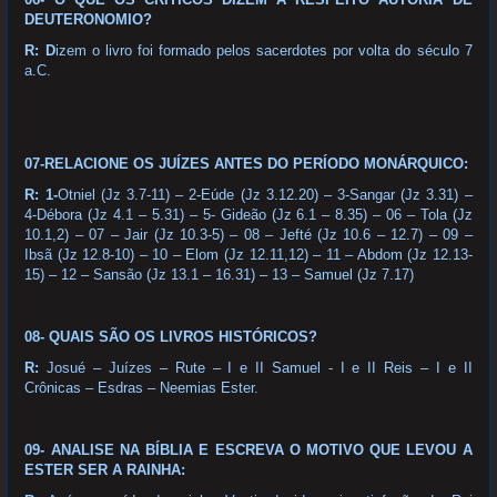
DEUTERONOMIO?
R: D
izem o livro foi formado pelos sacerdotes por volta do século 7
a.C.
07-RELACIONE OS JUÍZES ANTES DO PERÍODO MONÁRQUICO:
R: 1-
Otniel (Jz 3.7-11) – 2-Eúde (Jz 3.12.20) – 3-Sangar (Jz 3.31) –
4-Débora (Jz 4.1 – 5.31) – 5- Gideão (Jz 6.1 – 8.35) – 06 – Tola (Jz
10.1,2) – 07 – Jair (Jz 10.3-5) – 08 – Jefté (Jz 10.6 – 12.7) – 09 –
Ibsã (Jz 12.8-10) – 10 – Elom (Jz 12.11,12) – 11 – Abdom (Jz 12.13-
15) – 12 – Sansão (Jz 13.1 – 16.31) – 13 – Samuel (Jz 7.17)
08- QUAIS SÃO OS LIVROS HISTÓRICOS?
R:
Josué – Juízes – Rute – I e II Samuel - I e II Reis – I e II
Crônicas – Esdras – Neemias Ester.
09- ANALISE NA BÍBLIA E ESCREVA O MOTIVO QUE LEVOU A
ESTER SER A RAINHA: