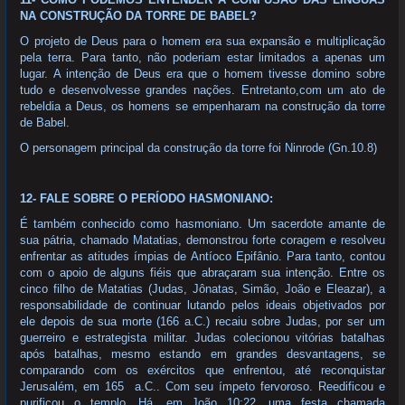
NA CONSTRUÇÃO DA TORRE DE BABEL?
O projeto de Deus para o homem era sua expansão e multiplicação
pela terra. Para tanto, não poderiam estar limitados a apenas um
lugar. A intenção de Deus era que o homem tivesse domino sobre
tudo e desenvolvesse grandes nações. Entretanto,com um ato de
rebeldia a Deus, os homens se empenharam na construção da torre
de Babel.
O personagem principal da construção da torre foi Ninrode (Gn.10.8)
12- FALE SOBRE O PERÍODO HASMONIANO:
É também conhecido como hasmoniano. Um sacerdote amante de
sua pátria, chamado Matatias, demonstrou forte coragem e resolveu
enfrentar as atitudes ímpias de Antíoco Epifânio. Para tanto, contou
com o apoio de alguns fiéis que abraçaram sua intenção. Entre os
cinco filho de Matatias (Judas, Jônatas, Simão, João e Eleazar), a
responsabilidade de continuar lutando pelos ideais objetivados por
ele depois de sua morte (166 a.C.) recaiu sobre Judas, por ser um
guerreiro e estrategista militar. Judas colecionou vitórias batalhas
após batalhas, mesmo estando em grandes desvantagens, se
comparando com os exércitos que enfrentou, até reconquistar
Jerusalém, em 165 a.C.. Com seu ímpeto fervoroso. Reedificou e
purificou o templo. Há, em João 10:22, uma festa chamada