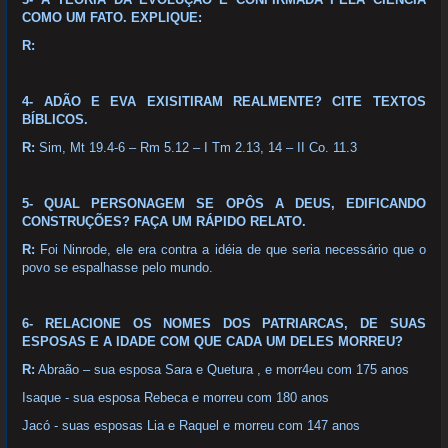
COMO UM FATO. EXPLIQUE:
R:
4- ADÃO E EVA EXISITIRAM REALMENTE? CITE TEXTOS
BÍBLICOS.
R:
Sim, Mt 19.4-6 – Rm 5.12 – I Tm 2.13, 14 – II Co. 11.3
5- QUAL PERSONAGEM SE OPÔS A DEUS, EDIFICANDO
CONSTRUÇÕES? FAÇA UM RÁPIDO RELATO.
R:
Foi Ninrode, ele era contra a idéia de que seria necessário que o
povo se espalhasse pelo mundo.
6- RELACIONE OS NOMES DOS PATRIARCAS, DE SUAS
ESPOSAS E A IDADE COM QUE CADA UM DELES MORREU?
R:
Abraão – sua esposa Sara e Quetura , e morr4eu com 175 anos
Isaque - sua esposa Rebeca e morreu com 180 anos
Jacó - suas esposas Lia e Raquel e morreu com 147 anos