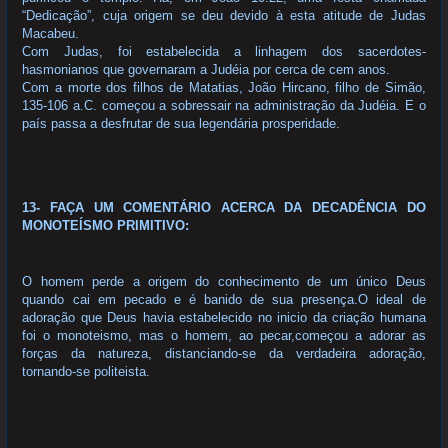
“Dedicação”, cuja origem se deu devido à esta atitude de Judas
Macabeu.
Com Judas, foi estabelecida a linhagem dos sacerdotes-
hasmonianos que governaram a Judéia por cerca de cem anos.
Com a morte dos filhos de Matatias, João Hircano, filho de Simão,
135-106 a.C. começou a sobressair na administração da Judéia. E o
país passa a desfrutar de sua legendária prosperidade.
13- FAÇA UM COMENTÁRIO ACERCA DA DECADÊNCIA DO
MONOTEÍSMO PRIMITIVO:
O homem perde a origem do conhecimento de um único Deus
quando cai em pecado e é banido de sua presença.O ideal de
adoração que Deus havia estabelecido no inicio da criação humana
foi o monoteismo, mas o homem, ao pecar,começou a adorar as
forças da natureza, distanciando-se da verdadeira adoração,
tornando-se politeista.