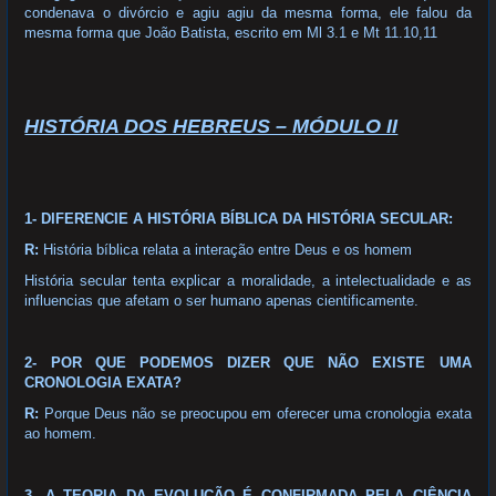
condenava o divórcio e agiu agiu da mesma forma, ele falou da
mesma forma que João Batista, escrito em Ml 3.1 e Mt 11.10,11
HISTÓRIA DOS HEBREUS – MÓDULO II
1- DIFERENCIE A HISTÓRIA BÍBLICA DA HISTÓRIA SECULAR:
R:
História bíblica relata a interação entre Deus e os homem
História secular tenta explicar a moralidade, a intelectualidade e as
influencias que afetam o ser humano apenas cientificamente.
2- POR QUE PODEMOS DIZER QUE NÃO EXISTE UMA
CRONOLOGIA EXATA?
R:
Porque Deus não se preocupou em oferecer uma cronologia exata
ao homem.
3- A TEORIA DA EVOLUÇÃO É CONFIRMADA PELA CIÊNCIA