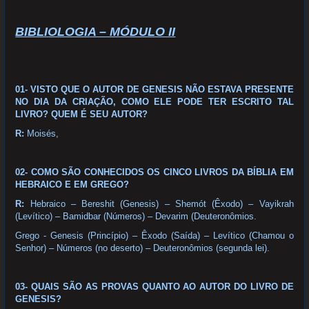
BIBLIOLOGIA – MÓDULO II
01- VISTO QUE O AUTOR DE GENESIS NÃO ESTAVA PRESENTE
NO DIA DA CRIAÇÃO, COMO ELE PODE TER ESCRITO TAL
LIVRO? QUEM É SEU AUTOR?
R:
Moisés,
02- COMO SÃO CONHECIDOS OS CINCO LIVROS DA BÍBLIA EM
HEBRAICO E EM GREGO?
R:
Hebraico – Bereshit (Genesis) – Shemót (Êxodo) – Vayikrah
(Levítico) – Bamidbar (Números) – Devarim (Deuteronômios.
Grego - Genesis (Princípio) – Êxodo (Saída) – Levítico (Chamou o
Senhor) – Números (no deserto) – Deuteronômios (segunda lei).
03- QUAIS SÃO AS PROVAS QUANTO AO AUTOR DO LIVRO DE
GENESIS?