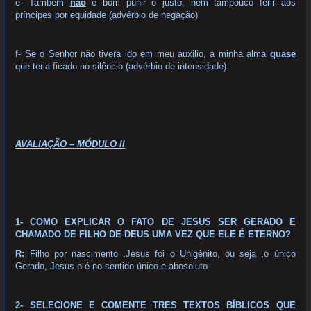
e- Também
não
é bom punir o justo, nem tampouco ferir aos
príncipes por equidade (advérbio de negação)
f- Se o Senhor não tivera ido em meu auxilio, a minha alma
quase
que teria ficado no silêncio (advérbio de intensidade)
AVALIAÇÃO – MÓDULO II
1- COMO EXPLICAR O FATO DE JESUS SER GERADO E
CHAMADO DE FILHO DE DEUS UMA VEZ QUE ELE É ETERNO?
R:
Filho por nascimento ,Jesus foi o Unigênito, ou seja ,o único
Gerado, Jesus o é no sentido único e abosoluto.
2- SELECIONE E COMENTE TRES TEXTOS BÍBLICOS QUE