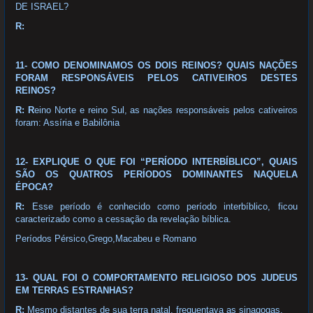
DE ISRAEL?
R:
11- COMO DENOMINAMOS OS DOIS REINOS? QUAIS NAÇÕES
FORAM RESPONSÁVEIS PELOS CATIVEIROS DESTES
REINOS?
R: R
eino Norte e reino Sul, as nações responsáveis pelos cativeiros
foram: Assíria e Babilônia
12- EXPLIQUE O QUE FOI “PERÍODO INTERBÍBLICO”, QUAIS
SÃO OS QUATROS PERÍODOS DOMINANTES NAQUELA
ÉPOCA?
R:
Esse período é conhecido como período interbíblico, ficou
caracterizado como a cessação da revelação bíblica.
Períodos Pérsico,Grego,Macabeu e Romano
13- QUAL FOI O COMPORTAMENTO RELIGIOSO DOS JUDEUS
EM TERRAS ESTRANHAS?
R:
Mesmo distantes de sua terra natal, frequentava as sinagogas.