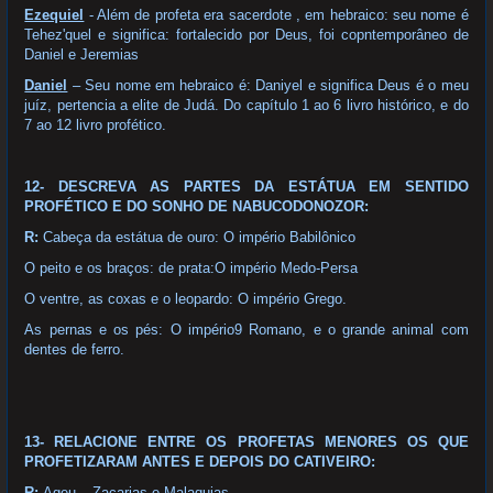
Ezequiel
- Além de profeta era sacerdote , em hebraico: seu nome é
Tehez'quel e significa: fortalecido por Deus, foi copntemporâneo de
Daniel e Jeremias
Daniel
– Seu nome em hebraico é: Daniyel e significa Deus é o meu
juíz, pertencia a elite de Judá. Do capítulo 1 ao 6 livro histórico, e do
7 ao 12 livro profético.
12- DESCREVA AS PARTES DA ESTÁTUA EM SENTIDO
PROFÉTICO E DO SONHO DE NABUCODONOZOR:
R:
Cabeça da estátua de ouro: O império Babilônico
O peito e os braços: de prata:O império Medo-Persa
O ventre, as coxas e o leopardo: O império Grego.
As pernas e os pés: O império9 Romano, e o grande animal com
dentes de ferro.
13- RELACIONE ENTRE OS PROFETAS MENORES OS QUE
PROFETIZARAM ANTES E DEPOIS DO CATIVEIRO:
R:
Ageu – Zacarias e Malaquias.