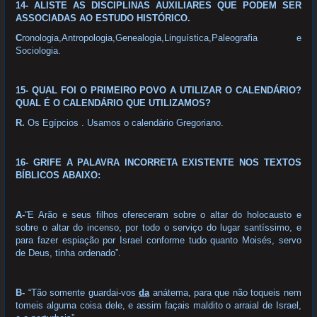
14- ALISTE AS DISCIPLINAS AUXILIARES QUE PODEM SER
ASSOCIADAS AO ESTUDO HISTÓRICO.
C
ronologia,Antropologia,Genealogia,Linguística,Paleografia e
Sociologia.
15- QUAL FOI O PRIMEIRO POVO A UTILIZAR O CALENDÁRIO?
QUAL É O CALENDÁRIO QUE UTILIZAMOS?
R.
Os Egípcios . Usamos o calendário Gregoriano.
16- GRIFE A PALAVRA INCORRETA EXISTENTE NOS TEXTOS
BÍBLICOS ABAIXO:
A-
”E Arão e seus filhos ofereceram sobre o altar do holocausto e
sobre o altar do incenso, por todo o serviço do lugar santíssimo, e
para fazer espiação por Israel conforme tudo quanto Moisés, servo
de Deus, tinha ordenado”.
B-
“Tão somente guardai-vos
da
anátema, para que não toqueis nem
tomeis alguma coisa dele, e assim façais maldito o arraial de Israel,