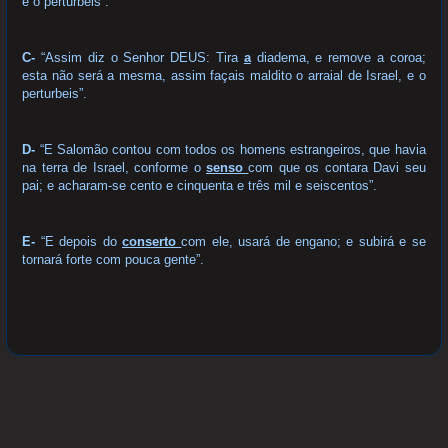
e o perturbeis”.
C-
“Assim diz o Senhor DEUS: Tira
a
diadema, e remove a coroa;
esta não será a mesma, assim façais maldito o arraial de Israel, e o
perturbeis”.
D-
“E Salomão contou com todos os homens estrangeiros, que havia
na terra de Israel, conforme o
senso
com que os contara Davi seu
pai; e acharam-se cento e cinquenta e três mil e seiscentos”.
E-
“E depois do
conserto
com ele, usará de engano; e subirá e se
tornará forte com pouca gente”.