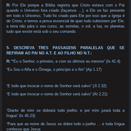
R:
Por Ele porque a Bíblia registra que Cristo estava com o Pai
quando o Universo fora criado (façamos …), e Ele se faz presente
em todo o Universo, Tudo foi criado para Ele por isso que a Igreja é
de Cristo, e temos a prova essencial de quer tudo subsistem por Ele,
a terra não pára o seu curso, as estrelas, o sol, a lua, os planetas
tudo que existe está sob o seu comando.
5- DESCREVA TRES PASSAGENS PARALELAS QUE SE
REFIRAM AO PAI NO A.T. E AO FILHO NO N.T.:
R: “
Eu o Senhor, o primeiro, e com os últimos eu mesmo” (Is 41.4)
Eu Sou o Alfa e o Ômega, o princípio e o fim” (Ap 1.17)
“
E todo que invocar o nome do Senhor será salvo” (Jl 2.32)
“
E todo que invocar o nome do Senhor será salvo” (At 2.21)
“
Diante de mim se dobrará todo joelho, e por mim jurará toda a
“
língua” (Is 45.23)
Para que ao nome de Jesus se dobre todo o joelho … e toda língua
“
confesse que Jesus