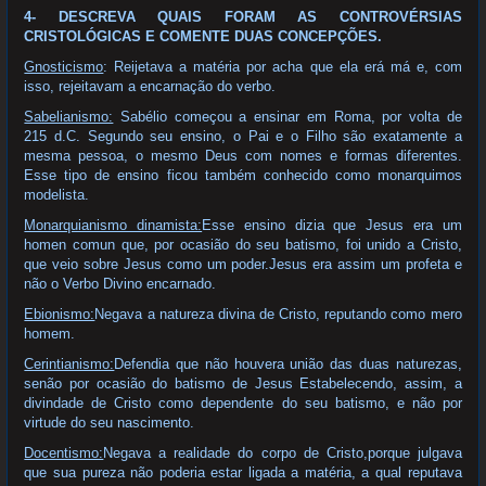
4- DESCREVA QUAIS FORAM AS CONTROVÉRSIAS
CRISTOLÓGICAS E COMENTE DUAS CONCEPÇÕES.
Gnosticismo
: Reijetava a matéria por acha que ela erá má e, com
isso, rejeitavam a encarnação do verbo.
Sabelianismo:
Sabélio começou a ensinar em Roma, por volta de
215 d.C. Segundo seu ensino, o Pai e o Filho são exatamente a
mesma pessoa, o mesmo Deus com nomes e formas diferentes.
Esse tipo de ensino ficou também conhecido como monarquimos
modelista.
Monarquianismo dinamista:
Esse ensino dizia que Jesus era um
homen comun que, por ocasião do seu batismo, foi unido a Cristo,
que veio sobre Jesus como um poder.Jesus era assim um profeta e
não o Verbo Divino encarnado.
Ebionismo:
Negava a natureza divina de Cristo, reputando como mero
homem.
Cerintianismo:
Defendia que não houvera união das duas naturezas,
senão por ocasião do batismo de Jesus Estabelecendo, assim, a
divindade de Cristo como dependente do seu batismo, e não por
virtude do seu nascimento.
Docentismo:
Negava a realidade do corpo de Cristo,porque julgava
que sua pureza não poderia estar ligada a matéria, a qual reputava