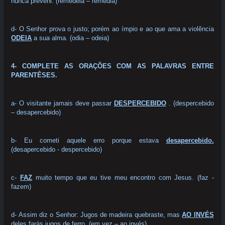
nunca preveni. (remedeia – remedia)
d- O Senhor prova o justo; porém ao ímpio e ao que ama a violência
ODEIA
a sua alma. (odia – odeia)
4- COMPLETE AS ORAÇÕES COM AS PALAVRAS ENTRE
PARENTÊSES.
a- O visitante jamais deve passar
DESPERCEBIDO
. (despercebido
– desapercebido)
b- Eu cometi aquele erro porque estava
desapercebido.
(desapercebido - despercebido)
c-
FAZ
muito tempo que eu tive meu encontro com Jesus. (faz -
fazem)
d- Assim diz o Senhor: Jugos de madeira quebraste, mas
AO INVÉS
deles farás jugos de ferro. (em vez – ao invés)