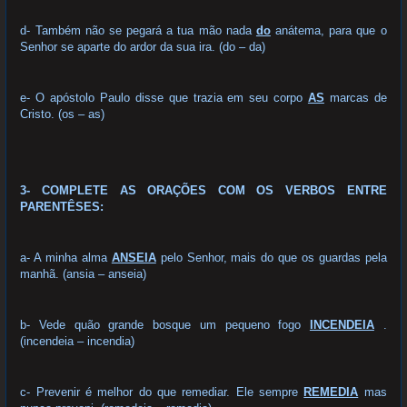
d- Também não se pegará a tua mão nada
do
anátema, para que o
Senhor se aparte do ardor da sua ira. (do – da)
e- O apóstolo Paulo disse que trazia em seu corpo
AS
marcas de
Cristo. (os – as)
3- COMPLETE AS ORAÇÕES COM OS VERBOS ENTRE
PARENTÊSES:
a- A minha alma
ANSEIA
pelo Senhor, mais do que os guardas pela
manhã. (ansia – anseia)
b- Vede quão grande bosque um pequeno fogo
INCENDEIA
.
(incendeia – incendia)
c- Prevenir é melhor do que remediar. Ele sempre
REMEDIA
mas