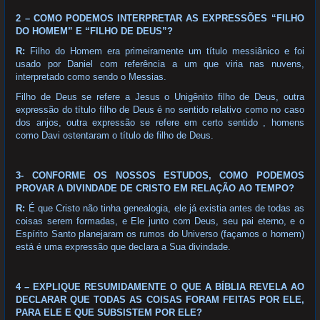
2 – COMO PODEMOS INTERPRETAR AS EXPRESSÕES “FILHO
DO HOMEM” E “FILHO DE DEUS”?
R:
Filho do Homem era primeiramente um título messiânico e foi
usado por Daniel com referência a um que viria nas nuvens,
interpretado como sendo o Messias.
Filho de Deus se refere a Jesus o Unigênito filho de Deus, outra
expressão do título filho de Deus é no sentido relativo como no caso
dos anjos, outra expressão se refere em certo sentido , homens
como Davi ostentaram o título de filho de Deus.
3- CONFORME OS NOSSOS ESTUDOS, COMO PODEMOS
PROVAR A DIVINDADE DE CRISTO EM RELAÇÃO AO TEMPO?
R:
É que Cristo não tinha genealogia, ele já existia antes de todas as
coisas serem formadas, e Ele junto com Deus, seu pai eterno, e o
Espírito Santo planejaram os rumos do Universo (façamos o homem)
está é uma expressão que declara a Sua divindade.
4 – EXPLIQUE RESUMIDAMENTE O QUE A BÍBLIA REVELA AO
DECLARAR QUE TODAS AS COISAS FORAM FEITAS POR ELE,
PARA ELE E QUE SUBSISTEM POR ELE?