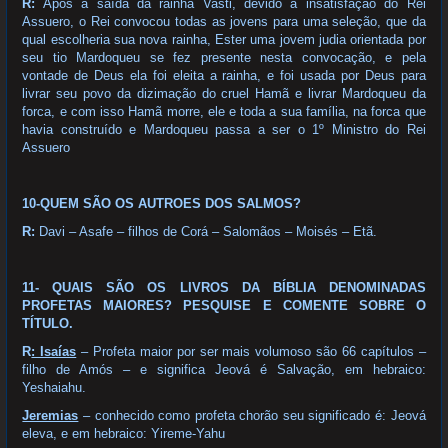
R:
Após a saída da rainha Vasti, devido a insatisfação do Rei
Assuero, o Rei convocou todas as jovens para uma seleção, que da
qual escolheria sua nova rainha, Ester uma jovem judia orientada por
seu tio Mardoqueu se fez presente nesta convocação, e pela
vontade de Deus ela foi eleita a rainha, e foi usada por Deus para
livrar seu povo da dizimação do cruel Hamã e livrar Mardoqueu da
forca, e com isso Hamã morre, ele e toda a sua família, na forca que
havia construído e Mardoqueu passa a ser o 1º Ministro do Rei
Assuero
10-QUEM SÃO OS AUTROES DOS SALMOS?
R:
Davi – Asafe – filhos de Corá – Salomãos – Moisés – Etã.
11- QUAIS SÃO OS LIVROS DA BÍBLIA DENOMINADAS
PROFETAS MAIORES? PESQUISE E COMENTE SOBRE O
TÍTULO.
R
: Isaías
– Profeta maior por ser mais volumoso são 66 capítulos –
filho de Amós – e significa Jeová é Salvação, em hebraico:
Yeshaiahu.
Jeremias
– conhecido como profeta chorão seu significado é: Jeová
eleva, e em hebraico: Yireme-Yahu