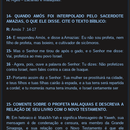
14- QUANDO AMÓS FOI INTERPOLADO PELO SACERDOTE
AMAZIAS, O QUE ELE DISSE. CITE O TEXTO BÍBLICO:
R:
Amós 7 .14-17
14-
E respondeu Amós, e disse a Amazias: Eu não sou profeta, nem
filho de profeta, mas boieiro, e cultivador de sicômoros.
15-
Mas o Senhor me tirou de após o gado, e o Senhor me disse:
Vai, profetiza ao meu povo Israel.
16
- Agora, pois, ouve a palavra do Senhor: Tu dizes: Não profetizes
contra Israel, nem fales contra a casa de Isaque.
17-
Portanto assim diz o Senhor: Tua mulher se prostituirá na cidade,
e teus filhos e tuas filhas cairão à espada, e a tua terra será repartida
a cordel; e tu morrerás numa terra imunda, e Israel certamente ser
15- COMENTE SOBRE O PROFETA MALAQUIAS E DESCREVA A
RELAÇÃO DE SEU LIVRO COM O NOVO TESTAMENTO.
R:
Em hebraico é: Mala'kh-Yah e significa Mensageiro de Yaweh, sua
mensagem é de condenação e censura, era membro da Grande
Sinagoga, e sua relação com o Novo Testamento é que ele