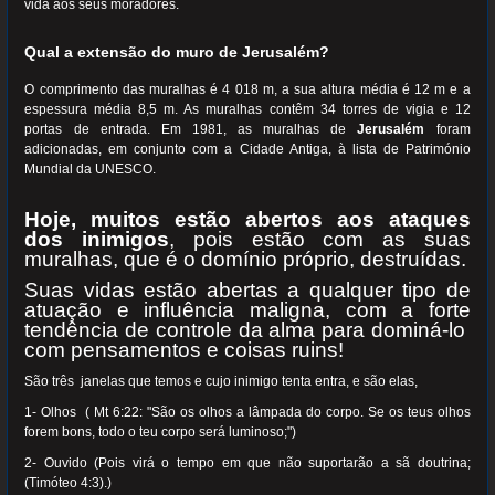
vida aos seus moradores.
Qual a extensão do muro de Jerusalém?
O comprimento das muralhas é 4 018 m, a sua altura média é 12 m e a
espessura média 8,5 m. As muralhas contêm 34 torres de vigia e 12
portas de entrada. Em 1981, as muralhas de
Jerusalém
foram
adicionadas, em conjunto com a Cidade Antiga, à lista de Património
Mundial da UNESCO.
Hoje, muitos estão abertos aos ataques
dos inimigos
, pois estão com as suas
muralhas, que é o domínio próprio, destruídas.
Suas vidas estão abertas a qualquer tipo de
atuação e influência maligna, com a forte
tendência de controle da alma para dominá-lo
com pensamentos e coisas ruins!
São três janelas que temos e cujo inimigo tenta entra, e são elas,
1- Olhos ( Mt 6:22: "São os olhos a lâmpada do corpo. Se os teus olhos
forem bons, todo o teu corpo será luminoso;")
2- Ouvido (Pois virá o tempo em que não suportarão a sã doutrina;
(Timóteo 4:3).)