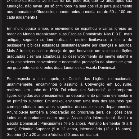
O efeito da Escola Dominical foi tão poderoso, que 12 anos após sua
fundação, não havia um só criminoso na sala dos réus para julgamento
nos tribunais de Gloucester, quando antes a média era de 50 a 100 em
cada julgamento !
Em muito pouco tempo, o movimento se espalhou e várias igrejas ao
redor do Mundo organizaram suas Escolas Dominicais. Nas E.B.D. mais
antigas, segundo se tem notícia, o ensino limitava-se à leitura de
passagens bíblicas estudadas simultaneamente por crianças e adultos.
Mais à frente, nasceu o desejo de que houvesse um sistema de lições
graduadas : seriam adaptadas ao desenvolvimento da mente infantil e
viria estabelecer conveniente e necessária promoção de alunos de grau
em grau entre os diferentes departamentos da Escola Dominical.
Em resposta a esse apelo, o Comitê das Lições Internacionais,
unanimemente, encaminhou o assunto à Convenção em Louisville,
realizada em junho de 1908. Foi criado um Subcomitê, que preparou
lições dirigidas aos principiantes, ao departamento primário elementar e
ao primário superior. Em anexo, enviaram uma lista dos assuntos que
corresponderiam aos anos seguintes desses mesmos departamentos.
Anunciou-se também a preparação do programa geral de lições para
todos os departamentos em que a Associação Internacional dividiu a
Escola Dominical : Principiantes (4 e 5 anos), Primário Elementar (6 a 8
anos), Primário Superior (9 a 12 anos), Intermediário (13 a 16 anos),
Superior (17 a 20 anos) e Adultos (20 anos em diante).