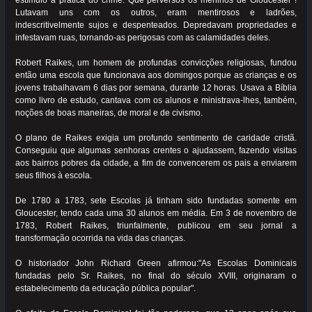
estímulo à prática do crime. Que perversos os meninos de Gloucester !
Lutavam uns com os outros, eram mentirosos e ladrões,
indescritivelmente sujos e despenteados. Depredavam propriedades e
infestavam ruas, tornando-as perigosas com as calamidades deles.
Robert Raikes, um homem de profundas convicções religiosas, fundou
então uma escola que funcionava aos domingos porque as crianças e os
jovens trabalhavam 6 dias por semana, durante 12 horas. Usava a Bíblia
como livro de estudo, cantava com os alunos e ministrava-lhes, também,
noções de boas maneiras, de moral e de civismo.
O plano de Raikes exigia um profundo sentimento de caridade cristã.
Conseguiu que algumas senhoras crentes o ajudassem, fazendo visitas
aos bairros pobres da cidade, a fim de convencerem os pais a enviarem
seus filhos à escola.
De 1780 a 1783, sete Escolas já tinham sido fundadas somente em
Gloucester, tendo cada uma 30 alunos em média. Em 3 de novembro de
1783, Robert Raikes, triunfalmente, publicou em seu jornal a
transformação ocorrida na vida das crianças.
O historiador John Richard Green afirmou:"As Escolas Dominicais
fundadas pelo Sr. Raikes, no final do século XVIII, originaram o
estabelecimento da educação pública popular".