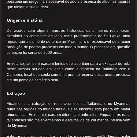
possuem um preço mais acessível devido à presença de algumas fissuras
que afetam a sua pureza.
Origem e história
De acordo com alguns registros históricos, os primeiros rubis foram
extraídos no continente africano, mais precisamente no Sri Lanka, uma
região que atualmente pertence ao Myanmar e é responsável pela maior
produção de pedras preciosas em todo o mundo. O processo em questão
começou há cerca de 2500 anos.
Entretanto, também existem fontes que apontam para a extração de rubi
neste mesmo período em locais como a fronteira da Tailândia com o
Camboja, local que conta com uma grande reserva desta pedra preciosa
e é um ponto de comércio dela.
Extração
Atualmente, a extração de rubis acontece na Tailândia e no Myanmar,
duas das regiões do mundo nas quais se encontra esta pedra em maior
abundância. Entretanto, existem diferenças entre eles. Enquanto os rubis
tailandeses são mais vermelhos e escuros, os de cor menos intensa vêm
do Myanmar.
Vale ressaltar que as pedras extraídas na segunda região têm um valor