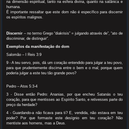
na dimensão espiritual, tanto na esfera divina, quanto na satânica e
humana.
É importante ressaltar que este dom não é específico para discernir
os espíritos malignos.
Discernir
– no termo Grego “diakrisis” = julgando através de”, “ato de
discriminar, de distinguir”.
Exemplos da manifestação do dom
Salomão – I Reis 3:9
9 - A teu servo, pois, dá um coração entendido para julgar a teu povo,
para que prudentemente discirna entre o bem e o mal; porque quem
poderia julgar a este teu tão grande povo?
Pedro – Atos 5:3-4
3 - Disse então Pedro: Ananias, por que encheu Satanás o teu
coração, para que mentisses ao Espírito Santo, e retivesses parte do
preço da herdade?
4 - Guardando-a não ficava para ti? E, vendida, não estava em teu
poder? Por que formaste este desígnio em teu coração? Não
mentiste aos homens, mas a Deus.