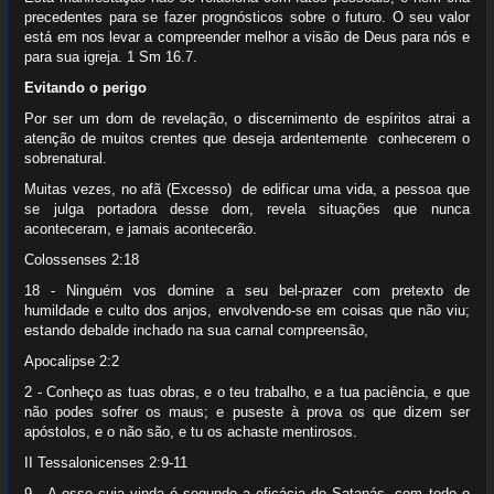
precedentes para se fazer prognósticos sobre o futuro. O seu valor
está em nos levar a compreender melhor a visão de Deus para nós e
para sua igreja. 1 Sm 16.7.
Evitando o perigo
Por ser um dom de revelação, o discernimento de espíritos atrai a
atenção de muitos crentes que deseja ardentemente conhecerem o
sobrenatural.
Muitas vezes, no afã (Excesso) de edificar uma vida, a pessoa que
se julga portadora desse dom, revela situações que nunca
aconteceram, e jamais acontecerão.
Colossenses 2:18
18 - Ninguém vos domine a seu bel-prazer com pretexto de
humildade e culto dos anjos, envolvendo-se em coisas que não viu;
estando debalde inchado na sua carnal compreensão,
Apocalipse 2:2
2 - Conheço as tuas obras, e o teu trabalho, e a tua paciência, e que
não podes sofrer os maus; e puseste à prova os que dizem ser
apóstolos, e o não são, e tu os achaste mentirosos.
II Tessalonicenses 2:9-11
9 - A esse cuja vinda é segundo a eficácia de Satanás, com todo o