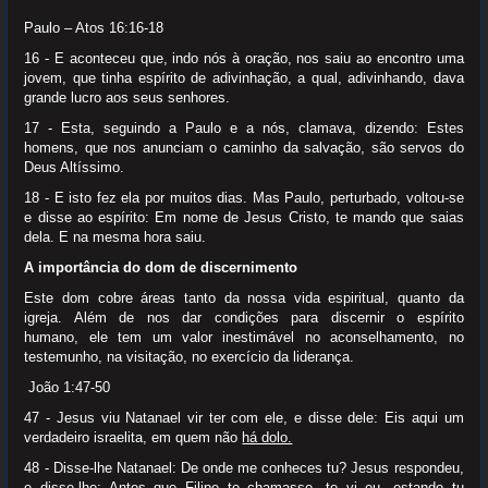
Paulo – Atos 16:16-18
16 - E aconteceu que, indo nós à oração, nos saiu ao encontro uma
jovem, que tinha espírito de adivinhação, a qual, adivinhando, dava
grande lucro aos seus senhores.
17 - Esta, seguindo a Paulo e a nós, clamava, dizendo: Estes
homens, que nos anunciam o caminho da salvação, são servos do
Deus Altíssimo.
18 - E isto fez ela por muitos dias. Mas Paulo, perturbado, voltou-se
e disse ao espírito: Em nome de Jesus Cristo, te mando que saias
dela. E na mesma hora saiu.
A importância do dom de discernimento
Este dom cobre áreas tanto da nossa vida espiritual, quanto da
igreja. Além de nos dar condições para discernir o espírito
humano,
ele tem um valor inestimável no aconselhamento, no
testemunho, na visitação, no exercício da liderança.
João 1:47-50
47 - Jesus viu Natanael vir ter com ele, e disse dele: Eis aqui um
verdadeiro israelita, em quem não
há dolo.
48 - Disse-lhe Natanael: De onde me conheces tu? Jesus respondeu,
e disse-lhe: Antes que Filipe te chamasse, te vi eu, estando tu