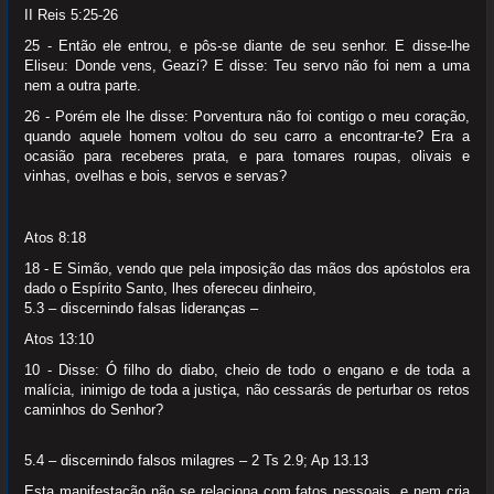
II Reis 5:25-26
25 - Então ele entrou, e pôs-se diante de seu senhor. E disse-lhe
Eliseu: Donde vens, Geazi? E disse: Teu servo não foi nem a uma
nem a outra parte.
26 - Porém ele lhe disse: Porventura não foi contigo o meu coração,
quando aquele homem voltou do seu carro a encontrar-te? Era a
ocasião para receberes prata, e para tomares roupas, olivais e
vinhas, ovelhas e bois, servos e servas?
Atos 8:18
18 - E Simão, vendo que pela imposição das mãos dos apóstolos era
dado o Espírito Santo, lhes ofereceu dinheiro,
5.3 – discernindo falsas lideranças –
Atos 13:10
10 - Disse: Ó filho do diabo, cheio de todo o engano e de toda a
malícia, inimigo de toda a justiça, não cessarás de perturbar os retos
caminhos do Senhor?
5.4 – discernindo falsos milagres – 2 Ts 2.9; Ap 13.13
Esta manifestação não se relaciona com fatos pessoais, e nem cria