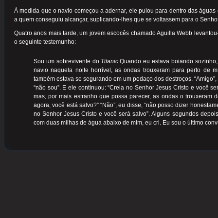
À medida que o navio começou a adernar, ele pulou para dentro das águas 
a quem conseguiu alcançar, suplicando-lhes que se voltassem para o Senhor
Quatro anos mais tarde, um jovem escocês chamado Aguilla Webb levantou
o seguinte testemunho:
Sou um sobrevivente do
Titanic.
Quando eu estava boiando sozinho
navio naquela noite horrível, as ondas trouxeram para perto de 
também estava se segurando em um pedaço dos destroços. “Amigo”, di
“não sou”. E ele continuou: “Creia no Senhor Jesus Cristo e você se
mas, por mais estranho que possa parecer, as ondas o trouxeram de
agora, você está salvo?” “Não”, eu disse, “não posso dizer honestam
no Senhor Jesus Cristo e você será salvo”. Alguns segundos depois 
com duas milhas de água abaixo de mim, eu cri. Eu sou o último conv