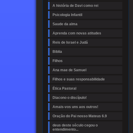
A história de Davi como rei
Psicologia Infantil
Saude da alma
Aprenda com novas atitudes
Reis de Israel e Judá
Biblia
Filhos
Ana mae de Samuel
Filhos e suas responsabilidade
Ética Pastoral
Diacono o discípulo!
Amais-vos uns aos outros!
Oração do Pai nosso Mateus 6.9
deus deste século cegou o
entendimento...