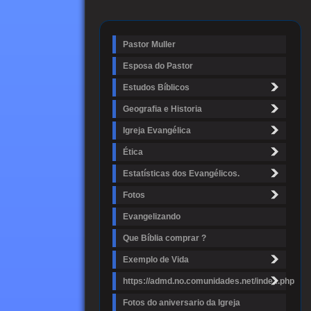
Pastor Muller
Esposa do Pastor
Estudos Bíblicos
Geografia e Historia
Igreja Evangélica
Ética
Estatísticas dos Evangélicos.
Fotos
Evangelizando
Que Bíblia comprar ?
Exemplo de Vida
https://admd.no.comunidades.net/index.php
Fotos do aniversario da Igreja