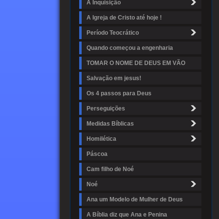
A Inquisição
A Igreja de Cristo até hoje !
Período Teocrático
Quando começou a engenharia
TOMAR O NOME DE DEUS EM VÃO
Salvação em jesus!
Os 4 passos para Deus
Perseguições
Medidas Bíblicas
Homilética
Páscoa
Cam filho de Noé
Noé
Ana um Modelo de Mulher de Deus
A Bíblia diz que Ana e Penina