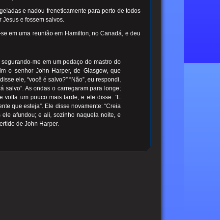
geladas e nadou freneticamente para perto de todos
 Jesus e fossem salvos.
-se em uma reunião em Hamilton, no Canadá, e deu
, segurando-me em um pedaço do mastro do
mim o senhor John Harper, de Glasgow, que
sse ele, “você é salvo?” “Não”, eu respondi,
rá salvo”. As ondas o carregaram para longe;
 volta um pouco mais tarde, e ele disse: “E
ente que esteja”. Ele disse novamente: “Creia
ele afundou; e ali, sozinho naquela noite, e
ertido de John Harper.