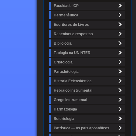
Faculdade ICP
Hermenêutica
Escritores de Livros
Resenhas e respostas
Bibliologia
Teologia na UNINTER
Cristologia
Paracletologia
Historia Ecleasiástica
Hebraico Instrumental
Grego Instrumental
Harmatologia
Soteriologia
Patrística — os pais apostólicos