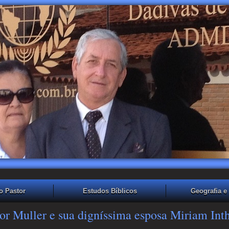
o Pastor
Estudos Bíblicos
Geografia e 
or Muller e sua digníssima esposa Miriam Int