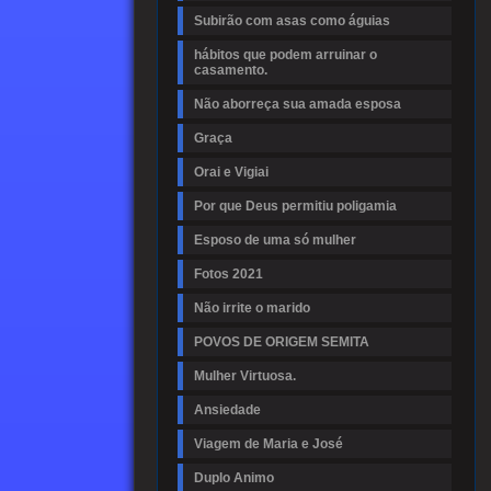
Subirão com asas como águias
hábitos que podem arruinar o
casamento.
Não aborreça sua amada esposa
Graça
Orai e Vigiai
Por que Deus permitiu poligamia
Esposo de uma só mulher
Fotos 2021
Não irrite o marido
POVOS DE ORIGEM SEMITA
Mulher Virtuosa.
Ansiedade
Viagem de Maria e José
Duplo Animo