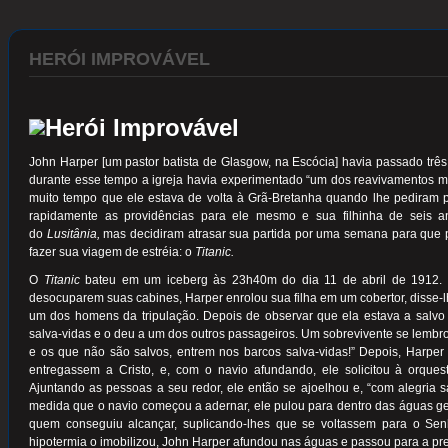
HERÓI IMPROVÁVEL
John Harper [um pastor batista de Glasgow, na Escócia] havia passado trê
durante esse tempo a igreja havia experimentado “um dos reavivamentos mais
muito tempo que ele estava de volta à Grã-Bretanha quando lhe pediram pa
rapidamente as providências para ele mesmo e sua filhinha de seis a
do
Lusitânia,
mas decidiram atrasar sua partida por uma semana para que 
fazer sua viagem de estréia: o
Titanic.
O
Titanic
bateu em um iceberg às 23h40m do dia 11 de abril de 1912.
desocuparem suas cabines, Harper enrolou sua filha em um cobertor, disse-l
um dos homens da tripulação. Depois de observar que ela estava a salvo 
salva-vidas e o deu a um dos outros passageiros. Um sobrevivente se lembrou 
e os que não são salvos, entrem nos barcos salva-vidas!” Depois, Harpe
entregassem a Cristo, e, com o navio afundando, ele solicitou à orque
Ajuntando as pessoas a seu redor, ele então se ajoelhou e, “com alegria 
medida que o navio começou a adernar, ele pulou para dentro das águas ge
quem conseguiu alcançar, suplicando-lhes que se voltassem para o Sen
hipotermia o imobilizou, John Harper afundou nas águas e passou para a pr