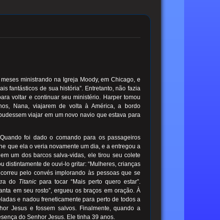
s meses ministrando na Igreja Moody, em Chicago, e
 fantásticos de sua história”. Entretanto, não fazia
ra voltar e continuar seu ministério. Harper tomou
nos, Nana, viajarem de volta à América, a bordo
pudessem viajar em um novo navio que estava para
 Quando foi dado o comando para os passageiros
he que ela o veria novamente um dia, e a entregou a
em um dos barcos salva-vidas, ele tirou seu colete
distintamente de ouvi-lo gritar: “Mulheres, crianças
r correu pelo convés implorando às pessoas que se
stra do
Titanic
para tocar “Mais perto quero estar”.
santa em seu rosto”, ergueu os braços em oração. À
ladas e nadou freneticamente para perto de todos a
hor Jesus e fossem salvos. Finalmente, quando a
esença do Senhor Jesus. Ele tinha 39 anos.