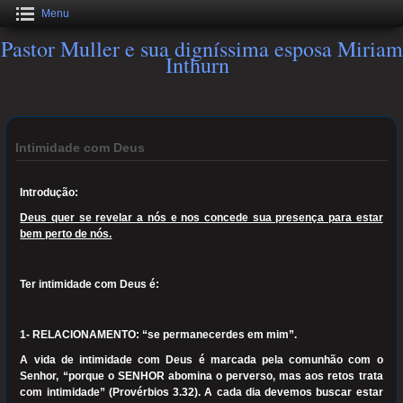
Menu
Pastor Muller e sua digníssima esposa Miriam
Inthurn
Intimidade com Deus
Introdução:
Deus quer se revelar a nós e nos concede sua presença para estar
bem perto de nós.
Ter intimidade com Deus é:
1- RELACIONAMENTO: “se permanecerdes em mim”.
A vida de intimidade com Deus é marcada pela comunhão com o
Senhor, “porque o SENHOR abomina o perverso, mas aos retos trata
com intimidade” (Provérbios 3.32). A cada dia devemos buscar estar