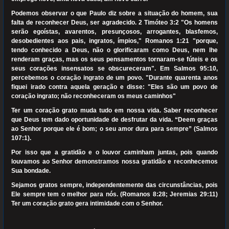
Podemos observar o que Paulo diz sobre a situação do homem, sua
falta de reconhecer Deus, ser agradecido. 2 Timóteo 3:2 "Os homens
serão egoístas, avarentos, presunçosos, arrogantes, blasfemos,
desobedientes aos pais, ingratos, ímpios," Romanos 1:21 "porque,
tendo conhecido a Deus, não o glorificaram como Deus, nem lhe
renderam graças, mas os seus pensamentos tornaram-se fúteis e os
seus corações insensatos se obscureceram". Em Salmos 95:10,
percebemos o coração ingrato de um povo. "Durante quarenta anos
fiquei irado contra aquela geração e disse: "Eles são um povo de
coração ingrato; não reconheceram os meus caminhos"
Ter um coração grato muda tudo em nossa vida. Saber reconhecer
que Deus tem dado oportunidade de desfrutar da vida. “Deem graças
ao Senhor porque ele é bom; o seu amor dura para sempre” (Salmos
107:1).
Por isso que a gratidão e o louvor caminham juntas, pois quando
louvamos ao Senhor demonstramos nossa gratidão e reconhecemos
Sua bondade.
Sejamos gratos sempre, independentemente das circunstâncias, pois
Ele sempre tem o melhor para nós. (Romanos 8:28; Jeremias 29:11)
Ter um coração grato gera intimidade com o Senhor.