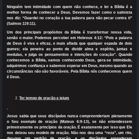
Ninguém tem intimidade com quem não conhece, e ler a Bíblia é a
melhor forma de conhecer a Deus. Devemos fazer como o salmista
nos diz: “Guardei no coração a tua palavra para não pecar contra ti”
(Salmos 119:11).
Um dos principais propósitos da Bíblia é transformar nossa vida,
senão o maior. Podemos perceber em Hebreus 4:12: “Pois a palavra
de Deus é viva e eficaz, e mais afiada que qualquer espada de dois
gumes; ela penetra ao ponto de dividir alma e espírito, juntas e
medulas, e julga os pensamentos e intenções do coração”. Quando
conhecemos a Bíblia, vamos conhecendo Deus, gera-se intimidade,
adquirimos confiança e sabemos esperar em Deus, mesmo quando as
circunstâncias não são favoráveis. Pela Bíblia nós conhecemos quem
é Deus.
Ter tempo de oração e jejum
Jesus sabia que seus discípulos nunca compreenderiam plenamente
o Seu exemplo de oração (Mateus 6:9-13), se não entendessem
primeiramente os princípios da oração. É exatamente por isso que Ele
nos deixou seu modelo de oração. Não nos deu uma “reza”, um rito,
deu-nos um padrão de oração, e os discípulos aprenderam