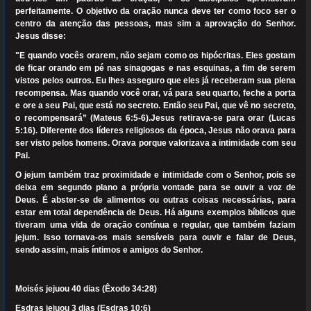
perfeitamente. O objetivo da oração nunca deve ter como foco ser o
centro da atenção das pessoas, mas sim a aprovação do Senhor.
Jesus disse:
"E quando vocês orarem, não sejam como os hipócritas. Eles gostam
de ficar orando em pé nas sinagogas e nas esquinas, a fim de serem
vistos pelos outros. Eu lhes asseguro que eles já receberam sua plena
recompensa. Mas quando você orar, vá para seu quarto, feche a porta
e ore a seu Pai, que está no secreto. Então seu Pai, que vê no secreto,
o recompensará” (Mateus 6:5-6).Jesus retirava-se para orar (Lucas
5:16). Diferente dos líderes religiosos da época, Jesus não orava para
ser visto pelos homens. Orava porque valorizava a intimidade com seu
Pai.
O jejum também traz proximidade e intimidade com o Senhor, pois se
deixa em segundo plano a própria vontade para se ouvir a voz de
Deus. É abster-se de alimentos ou outras coisas necessárias, para
estar em total dependência de Deus. Há alguns exemplos bíblicos que
tiveram uma vida de oração contínua e regular, que também faziam
jejum. Isso tornava-os mais sensíveis para ouvir e falar de Deus,
sendo assim, mais íntimos e amigos do Senhor.
Moisés jejuou 40 dias (Êxodo 34:28)
Esdras jejuou 3 dias (Esdras 10:6)