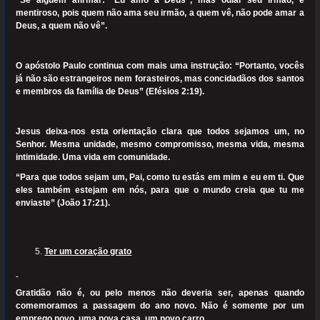
“Se alguém afirmar: "Eu amo a Deus", mas odiar seu irmão, é
mentiroso, pois quem não ama seu irmão, a quem vê, não pode amar a
Deus, a quem não vê”.
O apóstolo Paulo continua com mais uma instrução: “Portanto, vocês
já não são estrangeiros nem forasteiros, mas concidadãos dos santos
e membros da família de Deus” (Efésios 2:19).
Jesus deixa-nos esta orientação clara que todos sejamos um, no
Senhor. Mesma unidade, mesmo compromisso, mesma vida, mesma
intimidade. Uma vida em comunidade.
“Para que todos sejam um, Pai, como tu estás em mim e eu em ti. Que
eles também estejam em nós, para que o mundo creia que tu me
enviaste” (João 17:21).
Ter um coração grato
Gratidão não é, ou pelo menos não deveria ser, apenas quando
comemoramos a passagem do ano novo. Não é somente por um
emprego novo, uma nova casa, um novo carro.