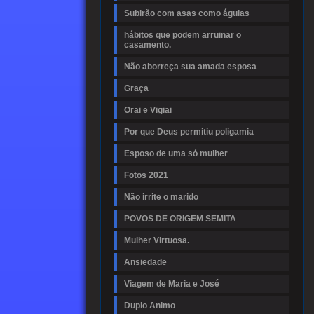
Subirão com asas como águias
hábitos que podem arruinar o
casamento.
Não aborreça sua amada esposa
Graça
Orai e Vigiai
Por que Deus permitiu poligamia
Esposo de uma só mulher
Fotos 2021
Não irrite o marido
POVOS DE ORIGEM SEMITA
Mulher Virtuosa.
Ansiedade
Viagem de Maria e José
Duplo Animo