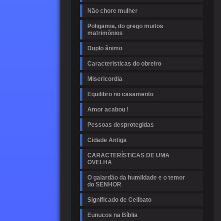
Não chore mulher
Poligamia, do grego muitos
matrimônios
Duplo ânimo
Caracteristicas do obreiro
Misericordia
Equilibro no casamento
Amor acabou !
Pessoas desprotegidas
Cidade Antiga
CARACTERÍSTICAS DE UMA
OVELHA
O galardão da humildade e o temor
do SENHOR
Significado de Celibato
Eunucos na Bíblia