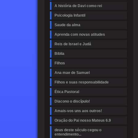
A história de Davi como rei
Psicologia Infantil
Saude da alma
Aprenda com novas atitudes
Reis de Israel e Judá
Biblia
Filhos
Ana mae de Samuel
Filhos e suas responsabilidade
Ética Pastoral
Diacono o discípulo!
Amais-vos uns aos outros!
Oração do Pai nosso Mateus 6.9
deus deste século cegou o
entendimento...