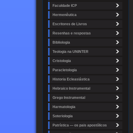
Faculdade ICP
Hermenêutica
Escritores de Livros
Resenhas e respostas
Bibliologia
Teologia na UNINTER
Cristologia
Paracletologia
Historia Ecleasiástica
Hebraico Instrumental
Grego Instrumental
Harmatologia
Soteriologia
Patrística — os pais apostólicos