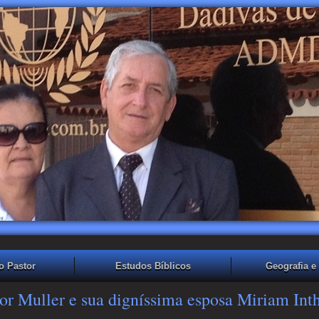
o Pastor
Estudos Bíblicos
Geografia e 
or Muller e sua digníssima esposa Miriam Int