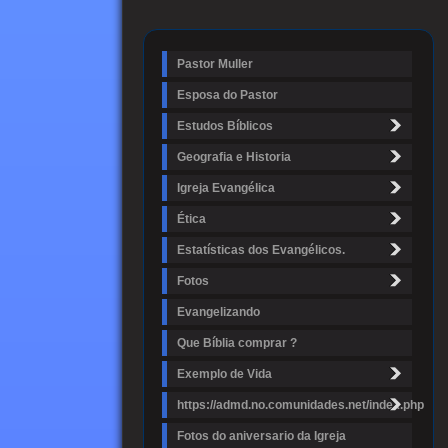
Pastor Muller
Esposa do Pastor
Estudos Bíblicos
Geografia e Historia
Igreja Evangélica
Ética
Estatísticas dos Evangélicos.
Fotos
Evangelizando
Que Bíblia comprar ?
Exemplo de Vida
https://admd.no.comunidades.net/index.php
Fotos do aniversario da Igreja