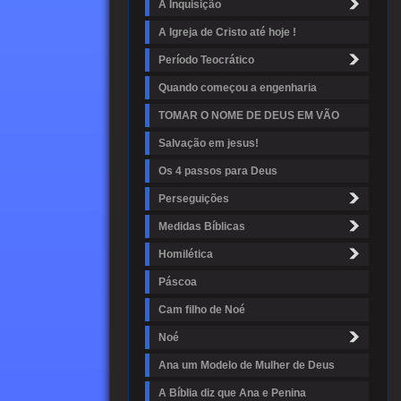
A Inquisição
A Igreja de Cristo até hoje !
Período Teocrático
Quando começou a engenharia
TOMAR O NOME DE DEUS EM VÃO
Salvação em jesus!
Os 4 passos para Deus
Perseguições
Medidas Bíblicas
Homilética
Páscoa
Cam filho de Noé
Noé
Ana um Modelo de Mulher de Deus
A Bíblia diz que Ana e Penina