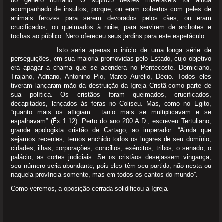
do gênero humano. O suplício destes miseráveis foi ainda
acompanhado de insultos, porque, ou eram cobertos com peles de
animais ferozes para serem devorados pelos cães, ou eram
crucificados, ou queimados à noite, para servirem de archotes e
tochas ao público. Nero ofereceu seus jardins para este espetáculo.
Isto seria apenas o início de uma longa série de
perseguições, em sua maioria promovidas pelo Estado, cujo objetivo
era apagar a chama que se acendera no Pentecoste. Domiciano,
Trajano, Adriano, Antonino Pio, Marco Aurélio, Décio. Todos eles
tiveram lançaram mão da destruição da Igreja Cristã como parte de
sua política. Os cristãos foram queimados, crucificados,
decapitados, lançados às feras no Coliseu. Mas, como no Egito,
“quanto mais os afligiam... tanto mais se multiplicavam e se
espalhavam” (Êx 1.12). Perto do ano 200 A.D., escreveu Tertuliano,
grande apologista cristão de Cartago, ao imperador: “Ainda que
sejamos recentes, temos enchido todos os lugares de seu domínio,
cidades, ilhas, corporações, concílios, exércitos, tribos, o senado, o
palácio, as cortes judiciais. Se os cristãos desejassem vingança,
seu número seria abundante, pois eles têm seu partido, não nesta ou
naquela província somente, mas em todos os cantos do mundo”.
Como veremos, a oposição cerrada solidificou a Igreja.