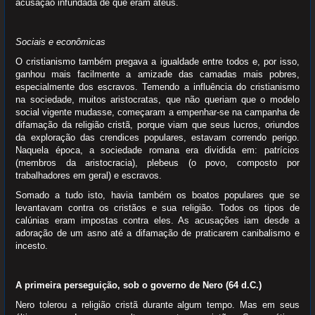
acusação infundada de que eram ateus.
Sociais e econômicas
O cristianismo também pregava a igualdade entre todos e, por isso,
ganhou mais facilmente a amizade das camadas mais pobres,
especialmente dos escravos. Temendo a influência do cristianismo
na sociedade, muitos aristocratas, que não queriam que o modelo
social vigente mudasse, começaram a empenhar-se na campanha de
difamação da religião cristã, porque viam que seus lucros, oriundos
da exploração das crendices populares, estavam correndo perigo.
Naquela época, a sociedade romana era dividida em: patrícios
(membros da aristocracia), plebeus (o povo, composto por
trabalhadores em geral) e escravos.
Somado a tudo isto, havia também os boatos populares que se
levantavam contra os cristãos e sua religião. Todos os tipos de
calúnias eram impostas contra eles. As acusações iam desde a
adoração de um asno até a difamação de praticarem canibalismo e
incesto.
A primeira perseguição, sob o governo de Nero (64 d.C.)
Nero tolerou a religião cristã durante algum tempo. Mas em seus