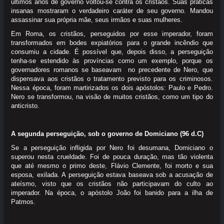
últimos anos de governo voltou-se contra os cristãos. Suas práticas
insanas mostraram o verdadeiro caráter de seu governo. Mandou
assassinar sua própria mãe, seus irmãos e suas mulheres.
Em Roma, os cristãos, perseguidos por esse imperador, foram
transformados em bodes expiatórios para o grande incêndio que
consumiu a cidade. É possível que, depois disso, a perseguição
tenha-se estendido às províncias como um exemplo, porque os
governadores romanos se baseavam no precedente de Nero, que
dispensava aos cristãos o tratamento previsto para os criminosos.
Nessa época, foram martirizados os dois apóstolos: Paulo e Pedro.
Nero se transformou, na visão de muitos cristãos, como um tipo do
anticristo.
A segunda perseguição, sob o governo de Domiciano (96 d.C)
Se a perseguição infligida por Nero foi desumana, Domiciano o
superou nesta crueldade. Foi de pouca duração, mas tão violenta
que até mesmo o primo deste, Flávio Clemente, foi morto e sua
esposa, exilada. A perseguição estava baseava sob a acusação de
ateísmo, visto que os cristãos não participavam do culto ao
imperador. Na época, o apóstolo João foi banido para a ilha de
Patmos.