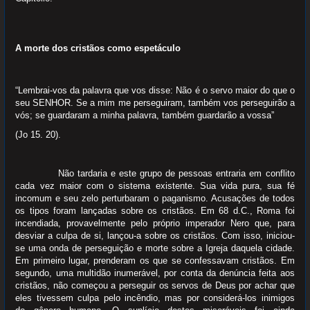
A morte dos cristãos como espetáculo
“Lembrai-vos da palavra que vos disse: Não é o servo maior do que o
seu SENHOR. Se a mim me perseguiram, também vos perseguirão a
vós; se guardaram a minha palavra, também guardarão a vossa”
(Jo 15. 20).
Não tardaria e este grupo de pessoas entraria em conflito
cada vez maior com o sistema existente. Sua vida pura, sua fé
incomum e seu zelo perturbaram o paganismo. Acusações de todos
os tipos foram lançadas sobre os cristãos. Em 68 d.C., Roma foi
incendiada, provavelmente pelo próprio imperador Nero que, para
desviar a culpa de si, lançou-a sobre os cristãos. Com isso, iniciou-
se uma onda de perseguição e morte sobre a Igreja daquela cidade.
Em primeiro lugar, prenderam os que se confessavam cristãos. Em
segundo, uma multidão inumerável, por conta da denúncia feita aos
cristãos, não começou a perseguir os servos de Deus por achar que
eles tivessem culpa pelo incêndio, mas por considerá-los inimigos