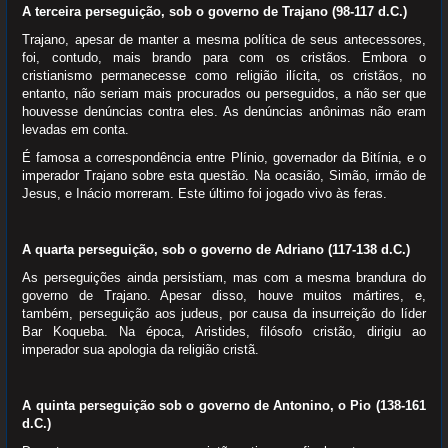
A terceira perseguição, sob o governo de Trajano (98-117 d.C.)
Trajano, apesar de manter a mesma política de seus antecessores,
foi, contudo, mais brando para com os cristãos. Embora o
cristianismo permanecesse como religião ilícita, os cristãos, no
entanto, não seriam mais procurados ou perseguidos, a não ser que
houvesse denúncias contra eles. As denúncias anônimas não eram
levadas em conta.
É famosa a correspondência entre Plínio, governador da Bitínia, e o
imperador Trajano sobre esta questão. Na ocasião, Simão, irmão de
Jesus, e Inácio morreram. Este último foi jogado vivo às feras.
A quarta perseguição, sob o governo de Adriano (117-138 d.C.)
As perseguições ainda persistiam, mas com a mesma brandura do
governo de Trajano. Apesar disso, houve muitos mártires, e,
também, perseguição aos judeus, por causa da insurreição do líder
Bar Koqueba. Na época, Aristides, filósofo cristão, dirigiu ao
imperador sua apologia da religião cristã.
A quinta perseguição sob o governo de Antonino, o Pio (138-161
d.C.)