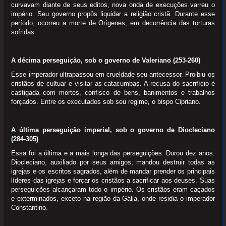
curvavam diante de seus editos, nova onda de execuções varreu o
império. Seu governo propôs liquidar a religião cristã. Durante esse
período, ocorreu a morte de Orígenes, em decorrência das torturas
sofridas.
A décima perseguição, sob o governo de Valeriano (253-260)
Esse imperador ultrapassou em crueldade seu antecessor. Proibiu os
cristãos de cultuar e visitar as catacumbas. A recusa do sacrifício é
castigada com mortes, confisco de bens, banimentos e trabalhos
forçados. Entre os executados sob seu regime, o bispo Cipriano.
A última perseguição imperial, sob o governo de Diocleciano
(284-305)
Essa foi a última e a mais longa das perseguições. Durou dez anos.
Diocleciano, auxiliado por seus amigos, mandou destruir todas as
igrejas e os escritos sagrados, além de mandar prender os principais
líderes das igrejas e forçar os cristãos a sacrificar aos deuses. Suas
perseguições alcançaram todo o império. Os cristãos eram caçados
e exterminados, exceto na região da Gália, onde residia o imperador
Constantino.