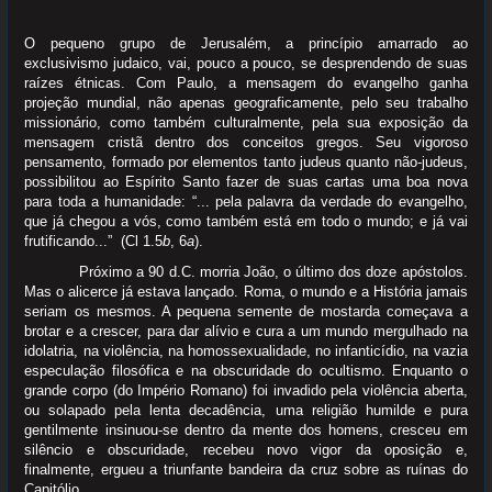
O pequeno grupo de Jerusalém, a princípio amarrado ao
exclusivismo judaico, vai, pouco a pouco, se desprendendo de suas
raízes étnicas. Com Paulo, a mensagem do evangelho ganha
projeção mundial, não apenas geograficamente, pelo seu trabalho
missionário, como também culturalmente, pela sua exposição da
mensagem cristã dentro dos conceitos gregos. Seu vigoroso
pensamento, formado por elementos tanto judeus quanto não-judeus,
possibilitou ao Espírito Santo fazer de suas cartas uma boa nova
para toda a humanidade: “... pela palavra da verdade do evangelho,
que já chegou a vós, como também está em todo o mundo; e já vai
frutificando...” (Cl 1.5
b
, 6
a
).
Próximo a 90 d.C. morria João, o último dos doze apóstolos.
Mas o alicerce já estava lançado. Roma, o mundo e a História jamais
seriam os mesmos. A pequena semente de mostarda começava a
brotar e a crescer, para dar alívio e cura a um mundo mergulhado na
idolatria, na violência, na homossexualidade, no infanticídio, na vazia
especulação filosófica e na obscuridade do ocultismo. Enquanto o
grande corpo (do Império Romano) foi invadido pela violência aberta,
ou solapado pela lenta decadência, uma religião humilde e pura
gentilmente insinuou-se dentro da mente dos homens, cresceu em
silêncio e obscuridade, recebeu novo vigor da oposição e,
finalmente, ergueu a triunfante bandeira da cruz sobre as ruínas do
Capitólio.