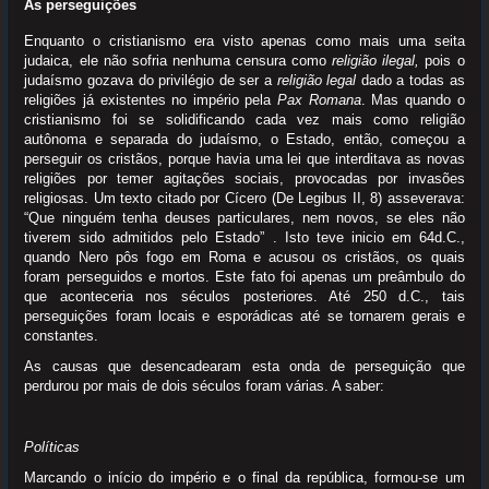
As perseguições
Enquanto o cristianismo era visto apenas como mais uma seita
judaica, ele não sofria nenhuma censura como
religião ilegal,
pois o
judaísmo gozava do privilégio de ser a
religião legal
dado a todas as
religiões já existentes no império pela
Pax Romana
. Mas quando o
cristianismo foi se solidificando cada vez mais como religião
autônoma e separada do judaísmo, o Estado, então, começou a
perseguir os cristãos, porque havia uma lei que interditava as novas
religiões por temer agitações sociais, provocadas por invasões
religiosas. Um texto citado por Cícero (De Legibus II, 8) asseverava:
“Que ninguém tenha deuses particulares, nem novos, se eles não
tiverem sido admitidos pelo Estado” . Isto teve inicio em 64d.C.,
quando Nero pôs fogo em Roma e acusou os cristãos, os quais
foram perseguidos e mortos. Este fato foi apenas um preâmbulo do
que aconteceria nos séculos posteriores. Até 250 d.C., tais
perseguições foram locais e esporádicas até se tornarem gerais e
constantes.
As causas que desencadearam esta onda de perseguição que
perdurou por mais de dois séculos foram várias. A saber:
Políticas
Marcando o início do império e o final da república, formou-se um