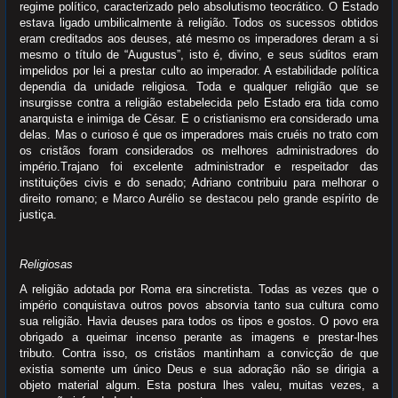
regime político, caracterizado pelo absolutismo teocrático. O Estado
estava ligado umbilicalmente à religião. Todos os sucessos obtidos
eram creditados aos deuses, até mesmo os imperadores deram a si
mesmo o título de “Augustus”, isto é, divino, e seus súditos eram
impelidos por lei a prestar culto ao imperador. A estabilidade política
dependia da unidade religiosa. Toda e qualquer religião que se
insurgisse contra a religião estabelecida pelo Estado era tida como
anarquista e inimiga de César. E o cristianismo era considerado uma
delas. Mas o curioso é que os imperadores mais cruéis no trato com
os cristãos foram considerados os melhores administradores do
império.Trajano foi excelente administrador e respeitador das
instituições civis e do senado; Adriano contribuiu para melhorar o
direito romano; e Marco Aurélio se destacou pelo grande espírito de
justiça.
Religiosas
A religião adotada por Roma era sincretista. Todas as vezes que o
império conquistava outros povos absorvia tanto sua cultura como
sua religião. Havia deuses para todos os tipos e gostos. O povo era
obrigado a queimar incenso perante as imagens e prestar-lhes
tributo. Contra isso, os cristãos mantinham a convicção de que
existia somente um único Deus e sua adoração não se dirigia a
objeto material algum. Esta postura lhes valeu, muitas vezes, a