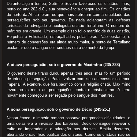
Durante algum tempo, Setímio Severo favoreceu os cristãos, mas,
perto do ano 202 d.C., sua benevolência chegou ao fim. Os cristãos
do norte da África foram os que mais sofreram com a crueldade das
perseguições sob seu governo. De nada adiantaram as defesas
jurídicas do advogado e apologista cristão Tertuliano. O número de
mártires era grande. Um exemplo disso foi o martírio de duas cristãs,
Perpétua e Felicidade, estraçalhadas pelas feras. Não obstante, o
número de conversões era ainda muito maior, a ponto de Tertuliano
exclamar que o sangue dos cristãos era a semente da Igreja.
A oitava perseguição, sob o governo de Maximíno (235-238)
O governo deste tirano durou apenas três anos, mas foi um período
de intensa perseguição. Para rivalizar com seu antecessor no trono
imperial, Alexandre, que fora pacífico com a religião cristã, Maximíno
levou ao extremo as perseguições contra o cristianismo. A terra
novamente começou a ser regada pelo sangue dos mártires.
A nona perseguição, sob o governo de Décio (249-251)
Nessa época, o império romano passava por grandes dificuldades, e
uma delas era a invasão dos bárbaros. Décio consegue reavivar o
culto ao imperador e a adoração aos deuses. Emitiu decretos,
abonando o sacrifício público dos cristãos. Como os cristãos não se