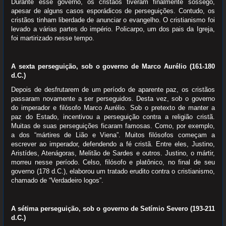
Durante esse governo, os cristãos tiveram finalmente sossego,
apesar de alguns casos esporádicos de perseguições. Contudo, os
cristãos tinham liberdade de anunciar o evangelho. O cristianismo foi
levado a várias partes do império. Policarpo, um dos pais da Igreja,
foi martirizado nesse tempo.
A sexta perseguição, sob o governo de Marco Aurélio (161-180
d.C.)
Depois de desfrutarem de um período de aparente paz, os cristãos
passaram novamente a ser perseguidos. Desta vez, sob o governo
do imperador e filósofo Marco Aurélio. Sob o pretexto de manter a
paz do Estado, incentivou a perseguição contra a religião cristã.
Muitas de suas perseguições ficaram famosas. Como, por exemplo,
a dos “mártires de Lião e Viena”. Muitos filósofos começam a
escrever ao imperador, defendendo a fé cristã. Entre eles, Justino,
Aristídes, Atenágoras, Melitão de Sardes e outros. Justino, o mártir,
morreu nesse período. Celso, filósofo e platônico, no final de seu
governo (178 d.C.), elaborou um tratado erudito contra o cristianismo,
chamado de “Verdadeiro logos”.
A sétima perseguição, sob o governo de Setímio Severo (193-211
d.C.)