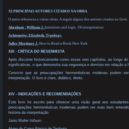
XI PRINCIPAIS AUTORES CITADOS NA OBRA
O autor referencia a varias obras. A seguir alguns dos autores citados no livro.
Abraham , William J.
Intentions and logic. Of interpretation
Achtemeier, Elizabeth. Typology.
Adler Mortimer J.
How to Read a Book.New York
XIII - CRÍTICA DO RESENHISTA
Após discorrer historicamente como esses seis capítulos, ao longo do
significativas, o que demonstra sua segurança e domínio em relação a 
Convicto que as preocupações hermenêuticas modenas podem ser e
interpretação. O livro é claro, didático, direto.
.
XIV - INDICAÇÕES E RECOMENDAÇÕES
Este livro foi escrito para oferecer uma visão geral aos estudant
preocupações hermenéuticas modernas podem ser mais bem entendid
historia da interpretação.
Janio Muller Inthurn
Aluno do Curso Básico de Teologia.