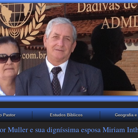
o Pastor
Estudos Bíblicos
Geografia e 
or Muller e sua digníssima esposa Miriam Int