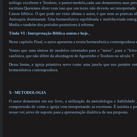
teólogo excelente e Teodoro, o pastor-modelo,cada um demonstrou suas pre
escritura.Queremos dizer com isso que um texto não deveria ser interpretado
Canon bíblico. O que pode ser visto afirma o autor, é que nem as praticas al
Antioquia dominaram. Uma hermenêutica equilibrada e multifacetada emergiu
Media e também dos períodos posteriores à reforma.
Titulo VI : Interpretação Bíblica ontem e hoje. .
Nesse capítulo Final, o autor apresenta a teoria hermenêutica contemporânea
Vemos que uma síntese de modelos orientados para o “autor”, para o “leito
canônica, que não difere da abordagem de Agostinho e Teodoro no século V.
Dessa forma, a igreja primitiva serve como uma janela que nos permite ent
hermenêutica contemporânea.
X - METODOLOGIA
O autor demonstra em seu livro, a utilização da metodologia e habilidade 
compreensão de como a igreja vem interpretando as escrituras. É notória a pr
nosso ver, serve de suporte para a apresentação dialética de sua proposta.