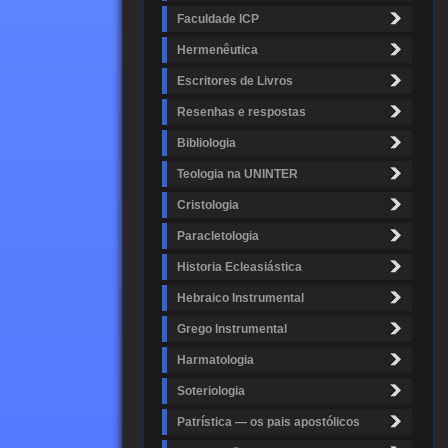
Faculdade ICP
Hermenêutica
Escritores de Livros
Resenhas e respostas
Bibliologia
Teologia na UNINTER
Cristologia
Paracletologia
Historia Ecleasiástica
Hebraico Instrumental
Grego Instrumental
Harmatologia
Soteriologia
Patrística — os pais apostólicos