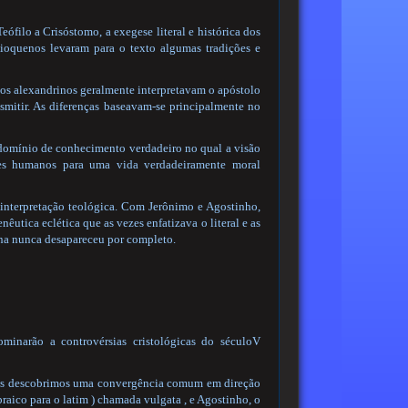
filo a Crisóstomo, a exegese literal e histórica dos
tioquenos levaram para o texto algumas tradições e
 os alexandrinos geralmente interpretavam o apóstolo
nsmitir. As diferenças baseavam-se principalmente no
 domínio de conhecimento verdadeiro no qual a visão
eres humanos para uma vida verdadeiramente moral
 interpretação teológica. Com Jerônimo e Agostinho,
êutica eclética que as vezes enfatizava o literal e as
ena nunca desapareceu por completo.
minarão a controvérsias cristológicas do séculoV
, mas descobrimos uma convergência comum em direção
braico para o latim ) chamada vulgata , e Agostinho, o