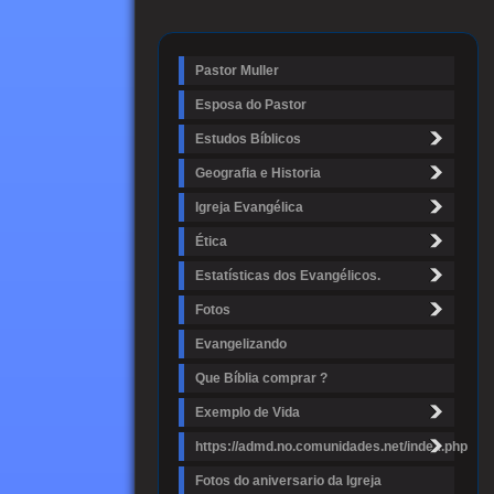
Pastor Muller
Esposa do Pastor
Estudos Bíblicos
Geografia e Historia
Igreja Evangélica
Ética
Estatísticas dos Evangélicos.
Fotos
Evangelizando
Que Bíblia comprar ?
Exemplo de Vida
https://admd.no.comunidades.net/index.php
Fotos do aniversario da Igreja