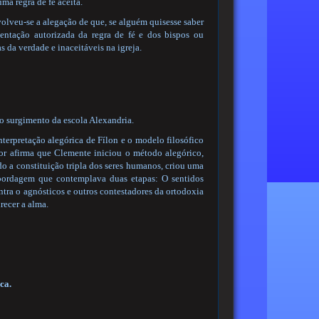
ma regra de fé aceita.
olveu-se a alegação de que, se alguém quisesse saber
rientação autorizada da regra de fé e dos bispos ou
s da verdade e inaceitáveis na igreja.
e o surgimento da escola Alexandria.
terpretação alegórica de Fílon e o modelo filosófico
tor afirma que Clemente iniciou o método alegórico,
do a constituição tripla dos seres humanos, criou uma
abordagem que contemplava duas etapas: O sentidos
contra o agnósticos e outros contestadores da ortodoxia
recer a alma.
ca.