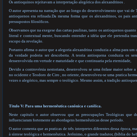
Os antioquinos rejeitavam a interpretação alegórica dos alexandrinos .
O autor apresenta na narração que ao longo do desenvolvimento que vai de Teó
antioquenos era refinada.Da mesma forma que os alexandrinos, os pais an
pressupostos filosóficos.
Observamos que na exegese das cartas paulinas, tanto os antioquenos quanto
literal e contextual mente, buscando entender a idéia que ele pretendia tra
escopo da revelação.
Portanto afirma o autor que a alegoria alexandrina conduzia a alma para um
da verdade poderia ser descoberta. A teoria antioquena conduzia os s
dessenvolvida em vertude e maturidade e que continuaria pela eternidade,
Devido a controvérsia nestoriana, desenvolveu se uma ênfase maior sobre a
no ocidente e Teodoro de Ciro , no oriente, desenvolveu-se uma pratica hermen
vezes o alegórico, mas sempre o teológico. Mesmo assim, a tradição antioqu
Titulo V: Para uma hermenêutica canônica e católica.
Neste capitulo o autor observou que as preocupações Teológicas que do
influenciaram fortemente as abordagens hermenêuticas desse período.
O autor comenta que as praticas de três interpretes diferentes dessa época
à síntese teológica e hermenêutica. Jerônimo, o grande tradutor, (bíblia do he