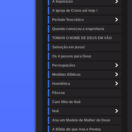
A Inquisição
A Igreja de Cristo até hoje !
Período Teocrático
Quando começou a engenharia
TOMAR O NOME DE DEUS EM VÃO
Salvação em jesus!
Os 4 passos para Deus
Perseguições
Medidas Bíblicas
Homilética
Páscoa
Cam filho de Noé
Noé
Ana um Modelo de Mulher de Deus
A Bíblia diz que Ana e Penina