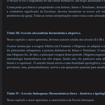
O Século II viu o surgimento de um cânon normativo, um bispo autorizado e u
Começando por Inácio e progredindo com Justino, Irineu e Tertuliano, desenv
a verdadeiro significado da Escritura, deveria interpretar os textos sob o
presbíteros da igreja. Todas as outras interpretações eram vistas como alienada
Título III: A escola alexandrina hermenêutica alegórica.
Nesse capítulo o autor apresenta, diversos autores cristão dos séculos II e III 
O autor mostra que a exegese bíblica em Clemente e Orígenes, ao adaptar a in
do platonismo ultrapassou a postura defensiva de Irineu e Tertuliano. O au
mas Orígenes foi, de fato, o principal exegeta desse período. Orígenes,seguin
metodologia hermenêutica em três etapas. Ainda sim, ele praticava uma 
literal e o espiritual . O sentido literal serviu a uma finalidade apologética, 
prevalente, mas, primordialmente, serviu a um aproposito pastoral para amadu
Titulo IV : A escola Antioquena: Hermenêuticas lítero – histórica e tipológi
Nesse capítulo o autor apresenta, a característica da Escola Antioquia .