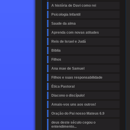
A história de Davi como rei
Psicologia Infantil
Saude da alma
Aprenda com novas atitudes
Reis de Israel e Judá
Biblia
Filhos
Ana mae de Samuel
Filhos e suas responsabilidade
Ética Pastoral
Diacono o discípulo!
Amais-vos uns aos outros!
Oração do Pai nosso Mateus 6.9
deus deste século cegou o
entendimento...