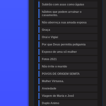
Subirão com asas como águias
hábitos que podem arruinar o
casamento.
Não aborreça sua amada esposa
Graça
Orai e Vigiai
Por que Deus permitiu poligamia
Esposo de uma só mulher
Fotos 2021
Não irrite o marido
POVOS DE ORIGEM SEMITA
Mulher Virtuosa.
Ansiedade
Viagem de Maria e José
Duplo Animo