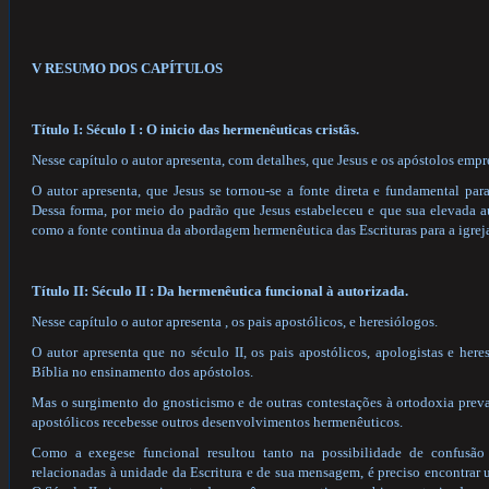
V RESUMO DOS CAPÍTULOS
Título I: Século I : O inicio das hermenêuticas cristãs.
Nesse capítulo o autor apresenta, com detalhes, que Jesus e os apóstolos emp
O autor apresenta, que Jesus se tornou-se a fonte direta e fundamental pa
Dessa forma, por meio do padrão que Jesus estabeleceu e que sua elevada au
como a fonte continua da abordagem hermenêutica das Escrituras para a igreja
Título II: Século II : Da hermenêutica funcional à autorizada.
Nesse capítulo o autor apresenta , os pais apostólicos, e heresiólogos.
O autor apresenta que no século II, os pais apostólicos, apologistas e he
Bíblia no ensinamento dos apóstolos.
Mas o surgimento do gnosticismo e de outras contestações à ortodoxia prev
apostólicos recebesse outros desenvolvimentos hermenêuticos.
Como a exegese funcional resultou tanto na possibilidade de confusã
relacionadas à unidade da Escritura e de sua mensagem, é preciso encontrar 