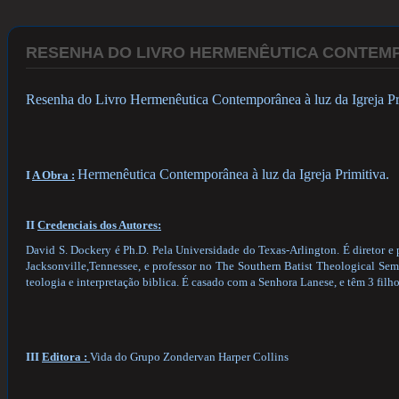
RESENHA DO LIVRO HERMENÊUTICA CONTE
Resenha do Livro Hermenêutica Contemporânea à luz da Igreja Pr
Hermenêutica Contemporânea à luz da Igreja Primitiva.
I
A Obra :
II
Credenciais dos Autores:
David S. Dockery é Ph.D. Pela Universidade do Texas-Arlington. É diretor e 
Jacksonville,Tennessee, e professor no The Southern Batist Theological Sem
teologia e interpretação biblica. É casado com a Senhora Lanese, e têm 3 filho
III
Editora :
Vida do Grupo Zondervan Harper Collins