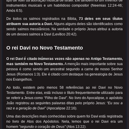
tipo de líder da adoração musical de Israel. Ele também foi um inventor de
instrumentos musicais e um habilidoso compositor (Neemias 12:24-46;
Amós 6:5).
De todos os salmos registrados na Bíblia,
73 deles em seus títulos
atribuem sua autoria a Davi.
Alguns alguns deles são identificados como
sendo salmos messiânicos. Na verdade o próprio Jesus atribui a autoria
de um desses salmos a Davi (Levítico 20:42).
O rei Davi no Novo Testamento
O rei Davi é citado inúmeras vezes não apenas no Antigo Testamento,
mas também no Novo Testamento.
A menção mais importante sobre sua
pessoa é como sendo um ancestral segundo a carne de nosso Senhor
Jesus (Romanos 1:3). Ele é citado com destaque na genealogia de Jesus
nos Evangelhos.
Ao todo, existem pelo menos 58 referências ao rei Davi no Novo
Testamento. Entre elas, está incluso o título frequentemente utilizado para
se referir a Jesus como “Filho de Davi”. No livro do Apocalipse, o apóstolo
João registrou as seguintes palavras ditas pelo próprio Jesus:
“Eu sou a
raiz e a geração de Davi”
(Apocalipse 22:16).
Uma das descrições mais conhecidas sobre quem foi Davi está registrada
no livro de Atos dos Apóstolos. Nela, lemos que o rei Davi era um
homem
“segundo o coração de Deus”
(Atos 13:22).