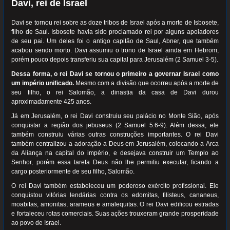
Davi, rei de Israel
Davi se tornou rei sobre as doze tribos de Israel após a morte de Isbosete,
filho de Saul. Isbosete havia sido proclamado rei por alguns apoiadores
de seu pai. Um deles foi o antigo capitão de Saul, Abner, que também
acabou sendo morto. Davi assumiu o trono de Israel ainda em Hebrom,
porém pouco depois transferiu sua capital para Jerusalém (2 Samuel 3-5).
Dessa forma, o rei Davi se tornou o primeiro a governar Israel como
um império unificado.
Mesmo com a divisão que ocorreu após a morte de
seu filho, o rei Salomão, a dinastia da casa de Davi durou
aproximadamente 425 anos.
Já em Jerusalém, o rei Davi construiu seu palácio no Monte Sião, após
conquistar a região dos jebuseus (2 Samuel 5:6-9). Além dessa, ele
também construiu várias outras construções importantes. O rei Davi
também centralizou a adoração a Deus em Jerusalém, colocando a Arca
da Aliança na capital do império, e desejava construir um Templo ao
Senhor, porém essa tarefa Deus não lhe permitiu executar, ficando a
cargo posteriormente de seu filho, Salomão.
O rei Davi também estabeleceu um poderoso exército profissional. Ele
conquistou vitórias lendárias contra os edomitas, filisteus, cananeus,
moabitas, amonitas, arameus e amalequitas. O rei Davi edificou estradas
e fortaleceu rotas comerciais. Suas ações trouxeram grande prosperidade
ao povo de Israel.