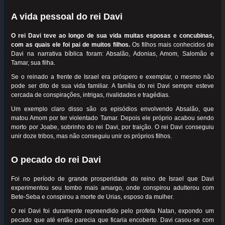
A vida pessoal do rei Davi
O rei Davi teve ao longo de sua vida muitas esposas e concubinas,
com as quais ele foi pai de muitos filhos.
Os filhos mais conhecidos de
Davi na narrativa bíblica foram: Absalão, Adonias, Amom, Salomão e
Tamar, sua filha.
Se o reinado a frente de Israel era próspero e exemplar, o mesmo não
pode ser dito de sua vida familiar. A família do rei Davi sempre esteve
cercada de conspirações, intrigas, rivalidades e tragédias.
Um exemplo claro disso são os episódios envolvendo Absalão, que
matou Amom por ter violentado Tamar. Depois ele próprio acabou sendo
morto por Joabe, sobrinho do rei Davi, por traição. O rei Davi conseguiu
unir doze tribos, mas não conseguiu unir os próprios filhos.
O pecado do rei Davi
Foi no período de grande prosperidade do reino de Israel que Davi
experimentou seu tombo mais amargo, onde conspirou adulterou com
Bete-Seba e conspirou a morte de Urias, esposo da mulher.
O rei Davi foi duramente repreendido pelo profeta Natan, expondo um
pecado que até então parecia que ficaria encoberto. Davi casou-se com