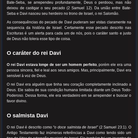
Bate-Seba, se arrependeu profundamente, Deus o perdoou, mas não
deixou de castigar o seu pecado (2 Samuel 12). Da união entre Bate-
Seba e Davi nasceu seu herdeiro no trono de Israel, o rei Salomão.
As consequências do pecado de Davi puderam ser vistas claramente na
sequencia da história de Israel. Certamente esse pecado descrito nas
Escrituras é um alerta para cada um de nós, pois o caráter santo e justo
de Deus não tolera esse tipo de coisa.
O caráter do rei Davi
O rei Davi estava longe de ser um homem perfeito
, porém ele era uma
pessoa sincera, fiel e leal aos seus amigos. Mas, principalmente, Davi era
sensível à voz de Deus.
O rei Davi era alguém que tinha seu coração completamente inclinado a
Deus. Ele sabia de sua condição humana limitada diante um Deus Todo-
Poderoso. Dessa forma, ele era verdadeiro em se arrepender e buscar o
favor divino.
O salmista Davi
O rei Davi é descrito como
“o doce salmista de Israel”
(2 Samuel 23:1). O
Antigo Testamento faz inúmeras referências a Davi como tendo sido um