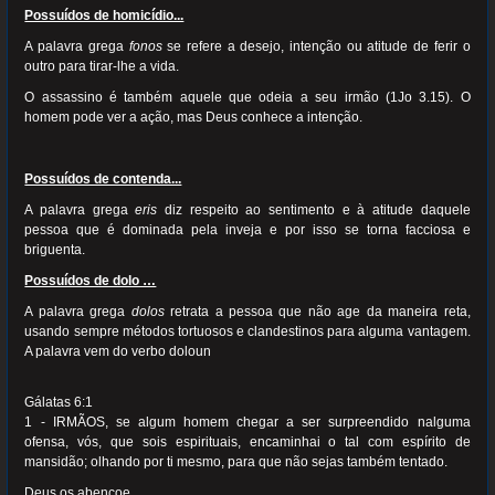
Possuídos de homicídio...
A palavra grega
fonos
se refere a desejo, intenção ou atitude de ferir o
outro para tirar-lhe a vida.
O assassino é também aquele que odeia a seu irmão (1Jo 3.15). O
homem pode ver a ação, mas Deus conhece a intenção.
Possuídos de contenda...
A palavra grega
eris
diz respeito ao sentimento e à atitude daquele
pessoa que é dominada pela inveja e por isso se torna facciosa e
briguenta.
Possuídos de dolo …
A palavra grega
dolos
retrata a pessoa que não age da maneira reta,
usando sempre métodos tortuosos e clandestinos para alguma vantagem.
A palavra vem do verbo doloun
Gálatas 6:1
1 - IRMÃOS, se algum homem chegar a ser surpreendido nalguma
ofensa, vós, que sois espirituais, encaminhai o tal com espírito de
mansidão; olhando por ti mesmo, para que não sejas também tentado.
Deus os abençoe