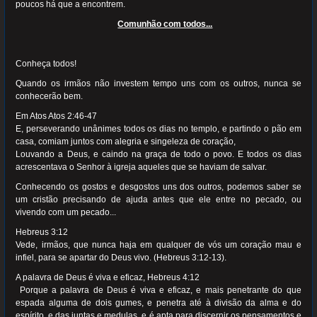
poucos há que a encontrem.
Comunhão com todos...
Conheça todos!
Quando os irmãos não investem tempo uns com os outros, nunca se
conhecerão bem.
Em Atos Atos 2:46-47
E, perseverando unânimes todos os dias no templo, e partindo o pão em
casa, comiam juntos com alegria e singeleza de coração,
Louvando a Deus, e caindo na graça de todo o povo. E todos os dias
acrescentava o Senhor à igreja aqueles que se haviam de salvar.
Conhecendo os gostos e desgostos uns dos outros, podemos saber se
um cristão precisando de ajuda antes que ele entre no pecado, ou
vivendo com um pecado...
Hebreus 3:12
Vede, irmãos, que nunca haja em qualquer de vós um coração mau e
infiel, para se apartar do Deus vivo. (Hebreus 3:12-13).
A palavra de Deus é viva e eficaz, Hebreus 4:12
Porque a palavra de Deus é viva e eficaz, e mais penetrante do que
espada alguma de dois gumes, e penetra até à divisão da alma e do
espírito, e das juntas e medulas, e é apta para discernir os pensamentos e