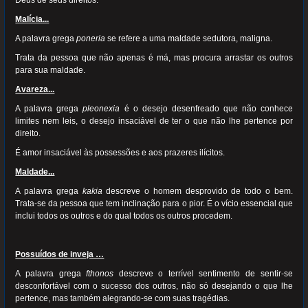
Deus de seus direitos.
Malícia...
A palavra grega
poneria
se refere a uma maldade sedutora, maligna.
Trata da pessoa que não apenas é má, mas procura arrastar os outros
para sua maldade.
Avareza...
A palavra grega
pleonexia
é o desejo desenfreado que não conhece
limites nem leis, o desejo insaciável de ter o que não lhe pertence por
direito.
É amor insaciável às possessões e aos prazeres ilícitos.
Maldade...
A palavra grega
kakia
descreve o homem desprovido de todo o bem.
Trata-se da pessoa que tem inclinação para o pior. É o vício essencial que
inclui todos os outros e do qual todos os outros procedem.
Possuídos de inveja …
A palavra grega
fthonos
descreve o terrível sentimento de sentir-se
desconfortável com o sucesso dos outros, não só desejando o que lhe
pertence, mas também alegrando-se com suas tragédias.