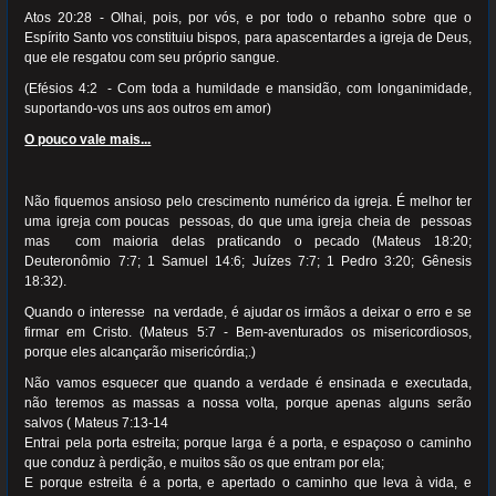
Atos 20:28 - Olhai, pois, por vós, e por todo o rebanho sobre que o
Espírito Santo vos constituiu bispos, para apascentardes a igreja de Deus,
que ele resgatou com seu próprio sangue.
(Efésios 4:2 - Com toda a humildade e mansidão, com longanimidade,
suportando-vos uns aos outros em amor)
O pouco vale mais...
Não fiquemos ansioso pelo crescimento numérico da igreja. É melhor ter
uma igreja com poucas pessoas, do que uma igreja cheia de pessoas
mas com maioria delas praticando o pecado (Mateus 18:20;
Deuteronômio 7:7; 1 Samuel 14:6; Juízes 7:7; 1 Pedro 3:20; Gênesis
18:32).
Quando o interesse na verdade, é ajudar os irmãos a deixar o erro e se
firmar em Cristo. (Mateus 5:7 - Bem-aventurados os misericordiosos,
porque eles alcançarão misericórdia;.)
Não vamos esquecer que quando a verdade é ensinada e executada,
não teremos as massas a nossa volta, porque apenas alguns serão
salvos ( Mateus 7:13-14
Entrai pela porta estreita; porque larga é a porta, e espaçoso o caminho
que conduz à perdição, e muitos são os que entram por ela;
E porque estreita é a porta, e apertado o caminho que leva à vida, e