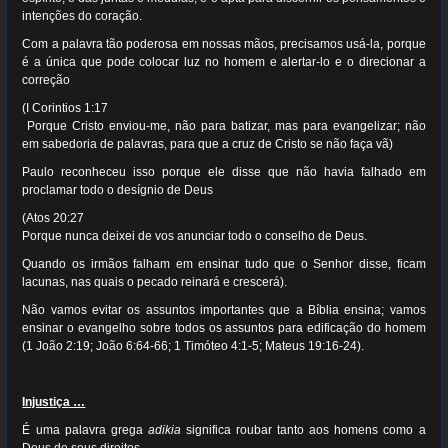
intenções do coração.
Com a palavra tão poderosa em nossas mãos, precisamos usá-la, porque
é a única que pode colocar luz no homem e alertar-lo e o direcionar a
correção
(I Corintios 1:17
Porque Cristo enviou-me, não para batizar, mas para evangelizar; não
em sabedoria de palavras, para que a cruz de Cristo se não faça vã)
Paulo reconheceu isso porque ele disse que não havia falhado em
proclamar todo o desígnio de Deus
(Atos 20:27
Porque nunca deixei de vos anunciar todo o conselho de Deus.
Quando os irmãos falham em ensinar tudo que o Senhor disse, ficam
lacunas, nas quais o pecado reinará e crescerá).
Não vamos evitar os assuntos importantes que a Bíblia ensina; vamos
ensinar o evangelho sobre todos os assuntos para edificação do homem
(1 João 2:19; João 6:64-66; 1 Timóteo 4:1-5; Mateus 19:16-24).
Injustiça …
É uma palavra grega
adikia
significa roubar tanto aos homens como a