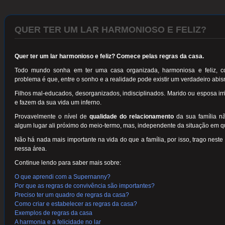
QUER TER UM LAR HARMONIOSO E FELIZ?
Quer ter um lar harmonioso e feliz? Comece pelas regras da casa.
Todo mundo sonha em ter uma casa organizada, harmoniosa e feliz, com
problema é que, entre o sonho e a realidade pode existir um verdadeiro abi
Filhos mal-educados, desorganizados, indisciplinados. Marido ou esposa irr
e fazem da sua vida um inferno.
Provavelmente o nível de
qualidade do relacionamento
da sua família n
algum lugar ali próximo do meio-termo, mas, independente da situação em q
Não há nada mais importante na vida do que a família, por isso, trago neste 
nessa área.
Continue lendo para saber mais sobre:
O que aprendi com a Supernanny?
Por que as regras de convivência são importantes?
Preciso ter um quadro de regras da casa?
Como criar e estabelecer as regras da casa?
Exemplos de regras da casa
A harmonia e a felicidade no lar