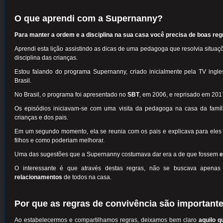
O que aprendi com a Supernanny?
Para manter a ordem e a disciplina na sua casa você precisa de boas reg
Aprendi esta lição assistindo as dicas de uma pedagoga que resolvia situa
disciplina das crianças.
Estou falando do programa Supernanny, criado inicialmente pela TV ingle
Brasil.
No Brasil, o programa foi apresentado no
SBT
, em 2006, e reprisado em 201
Os episódios iniciavam-se com uma visita da pedagoga na casa da famí
crianças e dos pais.
Em um segundo momento, ela se reunia com os pais e explicava para eles
filhos e como poderiam melhorar.
Uma das sugestões que a Supernanny costumava dar era a de que fossem
e
O interessante é que através destas regras, não se buscava apena
relacionamentos
de todos na casa.
Por que as regras de convivência são important
Ao estabelecermos e compartilhamos regras, deixamos bem claro
aquilo q