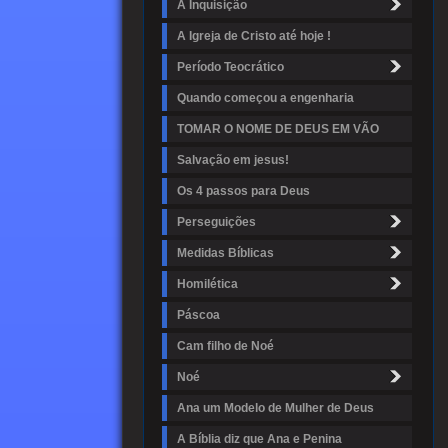
A Inquisição
A Igreja de Cristo até hoje !
Período Teocrático
Quando começou a engenharia
TOMAR O NOME DE DEUS EM VÃO
Salvação em jesus!
Os 4 passos para Deus
Perseguições
Medidas Bíblicas
Homilética
Páscoa
Cam filho de Noé
Noé
Ana um Modelo de Mulher de Deus
A Bíblia diz que Ana e Penina