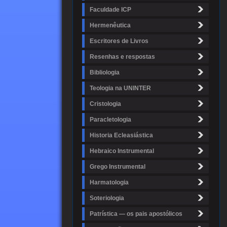
Faculdade ICP
Hermenêutica
Escritores de Livros
Resenhas e respostas
Bibliologia
Teologia na UNINTER
Cristologia
Paracletologia
Historia Ecleasiástica
Hebraico Instrumental
Grego Instrumental
Harmatologia
Soteriologia
Patrística — os pais apostólicos