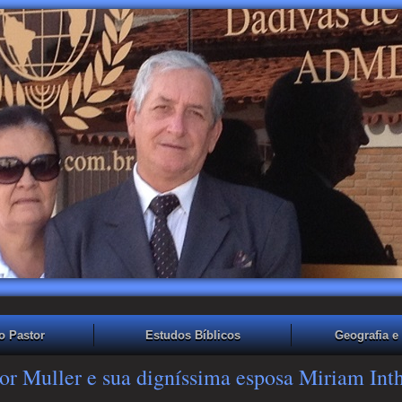
o Pastor
Estudos Bíblicos
Geografia e 
or Muller e sua digníssima esposa Miriam Int