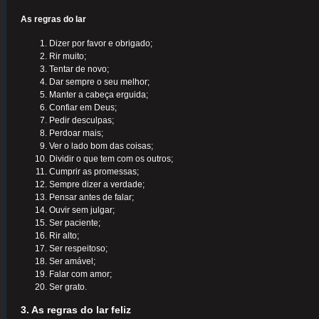
As regras do lar
Dizer por favor e obrigado;
Rir muito;
Tentar de novo;
Dar sempre o seu melhor;
Manter a cabeça erguida;
Confiar em Deus;
Pedir desculpas;
Perdoar mais;
Ver o lado bom das coisas;
Dividir o que tem com os outros;
Cumprir as promessas;
Sempre dizer a verdade;
Pensar antes de falar;
Ouvir sem julgar;
Ser paciente;
Rir alto;
Ser respeitoso;
Ser amável;
Falar com amor;
Ser grato.
3. As regras do lar feliz