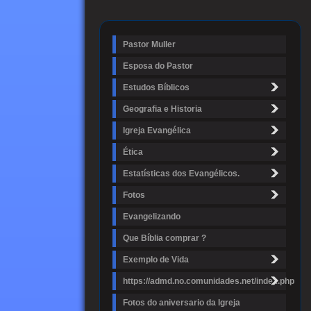
Pastor Muller
Esposa do Pastor
Estudos Bíblicos
Geografia e Historia
Igreja Evangélica
Ética
Estatísticas dos Evangélicos.
Fotos
Evangelizando
Que Bíblia comprar ?
Exemplo de Vida
https://admd.no.comunidades.net/index.php
Fotos do aniversario da Igreja