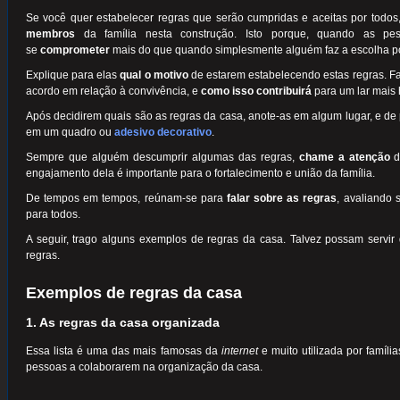
Se você quer estabelecer regras que serão cumpridas e aceitas por todos,
membros
da família nesta construção. Isto porque, quando as p
se
comprometer
mais do que quando simplesmente alguém faz a escolha po
Explique para elas
qual o motivo
de estarem estabelecendo estas regras. F
acordo em relação à convivência, e
como isso contribuirá
para um lar mais 
Após decidirem quais são as regras da casa, anote-as em algum lugar, e de pr
em um quadro ou
adesivo decorativo
.
Sempre que alguém descumprir algumas das regras,
chame a atenção
d
engajamento dela é importante para o fortalecimento e união da família.
De tempos em tempos, reúnam-se para
falar sobre as regras
, avaliando 
para todos.
A seguir, trago alguns exemplos de regras da casa. Talvez possam servir
regras.
Exemplos de regras da casa
1. As regras da casa organizada
Essa lista é uma das mais famosas da
internet
e muito utilizada por famíli
pessoas a colaborarem na organização da casa.