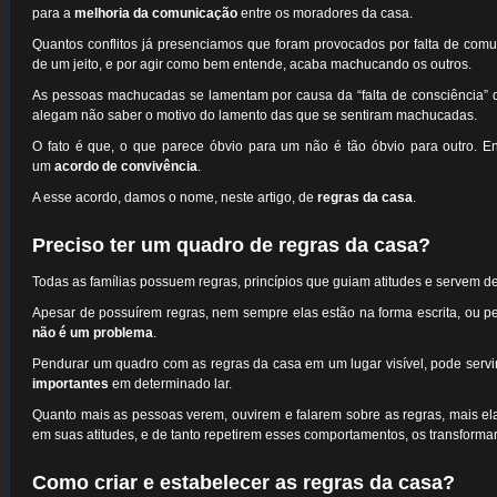
para a
melhoria da comunicação
entre os moradores da casa.
Quantos conflitos já presenciamos que foram provocados por falta de co
de um jeito, e por agir como bem entende, acaba machucando os outros.
As pessoas machucadas se lamentam por causa da “falta de consciência” 
alegam não saber o motivo do lamento das que se sentiram machucadas.
O fato é que, o que parece óbvio para um não é tão óbvio para outro. E
um
acordo de convivência
.
A esse acordo, damos o nome, neste artigo, de
regras da casa
.
Preciso ter um quadro de regras da casa?
Todas as famílias possuem regras, princípios que guiam atitudes e servem 
Apesar de possuírem regras, nem sempre elas estão na forma escrita, ou
não é um problema
.
Pendurar um quadro com as regras da casa em um lugar visível, pode serv
importantes
em determinado lar.
Quanto mais as pessoas verem, ouvirem e falarem sobre as regras, mais e
em suas atitudes, e de tanto repetirem esses comportamentos, os transforma
Como criar e estabelecer as regras da casa?