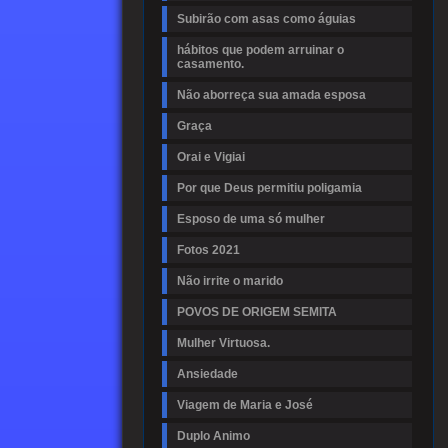
Subirão com asas como águias
hábitos que podem arruinar o
casamento.
Não aborreça sua amada esposa
Graça
Orai e Vigiai
Por que Deus permitiu poligamia
Esposo de uma só mulher
Fotos 2021
Não irrite o marido
POVOS DE ORIGEM SEMITA
Mulher Virtuosa.
Ansiedade
Viagem de Maria e José
Duplo Animo