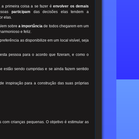
 a primeira coisa a se fazer é
envolver os demais
essoas
participam
das decisões elas tendem a
r elas.
alem sobre
a importância
de todos chegarem em um
harmonioso e feliz.
eferência as disponibilize em um local visível, seja
esta pessoa para o acordo que fizeram, e como o
se estão sendo cumpridas e se ainda fazem sentido
 de inspiração para a construção das suas próprias
as com crianças pequenas. O objetivo é estimular as