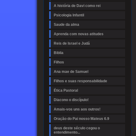
A história de Davi como rei
Psicologia Infantil
Saude da alma
Aprenda com novas atitudes
Reis de Israel e Judá
Biblia
Filhos
Ana mae de Samuel
Filhos e suas responsabilidade
Ética Pastoral
Diacono o discípulo!
Amais-vos uns aos outros!
Oração do Pai nosso Mateus 6.9
deus deste século cegou o
entendimento...