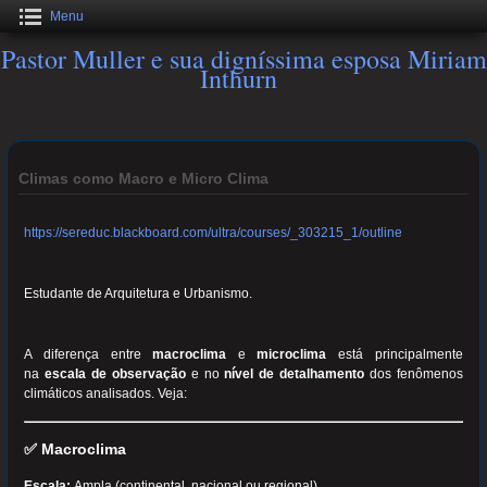
Menu
Pastor Muller e sua digníssima esposa Miriam
Inthurn
Climas como Macro e Micro Clima
https://sereduc.blackboard.com/ultra/courses/_303215_1/outline
Estudante de Arquitetura e Urbanismo.
A diferença entre
macroclima
e
microclima
está principalmente
na
escala de observação
e no
nível de detalhamento
dos fenômenos
climáticos analisados. Veja:
✅
Macroclima
Escala:
Ampla (continental, nacional ou regional).