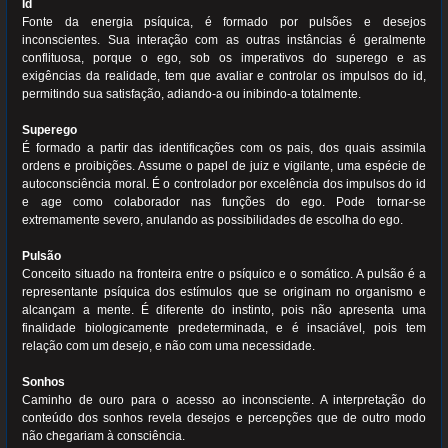
Id
Fonte da energia psíquica, é formado por pulsões e desejos
inconscientes. Sua interação com as outras instâncias é geralmente
conflituosa, porque o ego, sob os imperativos do superego e as
exigências da realidade, tem que avaliar e controlar os impulsos do id,
permitindo sua satisfação, adiando-a ou inibindo-a totalmente.
Superego
É formado a partir das identificações com os pais, dos quais assimila
ordens e proibições. Assume o papel de juiz e vigilante, uma espécie de
autoconsciência moral. É o controlador por excelência dos impulsos do id
e age como colaborador nas funções do ego. Pode tornar-se
extremamente severo, anulando as possibilidades de escolha do ego.
Pulsão
Conceito situado na fronteira entre o psíquico e o somático. A pulsão é a
representante psíquica dos estímulos que se originam no organismo e
alcançam a mente. É diferente do instinto, pois não apresenta uma
finalidade biologicamente predeterminada, e é insaciável, pois tem
relação com um desejo, e não com uma necessidade.
Sonhos
Caminho de ouro para o acesso ao inconsciente. A interpretação do
conteúdo dos sonhos revela desejos e percepções que de outro modo
não chegariam à consciência.