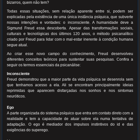
bizarros, quem não tem?
Todas essas situações, sem relação aparente entre si, podem ser
explicadas pela existência de uma única instância psíquica, que subverte
nossas intenções e vontades: o inconsciente. A humanidade deve a
Sigmund Freud essa descoberta. Apesar das transformações sociais,
culturais e tecnológicas dos últimos 120 anos, o método psicanalítico
criado por Freud para lidar com o mal-estar inerente à condição humana
segue atual.
Ao criar esse novo campo do conhecimento, Freud desenvolveu
diferentes conceitos teóricos para sustentar suas pesquisas. Confira a
seguir os termos essenciais da psicanálise:
Inconsciente
Freud demonstrou que a maior parte da vida psíquica se desenrola sem
que tenhamos acesso a ela. Ali se encontram principalmente ideias
reprimidas que aparecem disfarçadas nos sonhos e nos sintomas
neuróticos.
Ego
A parte organizada do sistema psíquico que entra em contato direto com a
realidade e tem a capacidade de atuar sobre ela numa tentativa de
adaptação. O ego é mediador dos impulsos instintivos do id e das
exigências do superego.