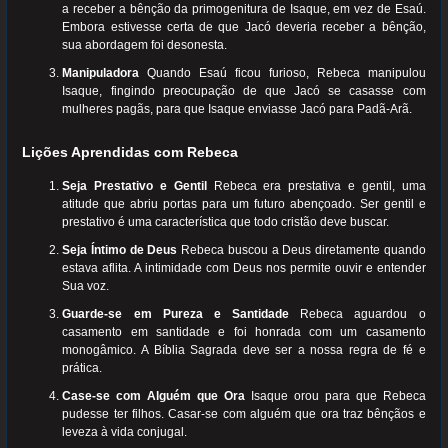
a receber a bênção da primogenitura de Isaque, em vez de Esaú.
Embora estivesse certa de que Jacó deveria receber a bênção,
sua abordagem foi desonesta.
Manipuladora
Quando Esaú ficou furioso, Rebeca manipulou
Isaque, fingindo preocupação de que Jacó se casasse com
mulheres pagãs, para que Isaque enviasse Jacó para Padã-Arã.
Lições Aprendidas com Rebeca
Seja Prestativo e Gentil
Rebeca era prestativa e gentil, uma
atitude que abriu portas para um futuro abençoado. Ser gentil e
prestativo é uma característica que todo cristão deve buscar.
Seja Íntimo de Deus
Rebeca buscou a Deus diretamente quando
estava aflita. A intimidade com Deus nos permite ouvir e entender
Sua voz.
Guarde-se em Pureza e Santidade
Rebeca aguardou o
casamento em santidade e foi honrada com um casamento
monogâmico. A Bíblia Sagrada deve ser a nossa regra de fé e
prática.
Case-se com Alguém que Ora
Isaque orou para que Rebeca
pudesse ter filhos. Casar-se com alguém que ora traz bênçãos e
leveza à vida conjugal.