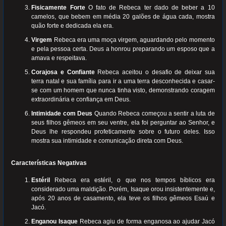
Fisicamente Forte
O fato de Rebeca ter dado de beber a 10
camelos, que bebem em média 20 galões de água cada, mostra
quão forte e dedicada ela era.
Virgem
Rebeca era uma moça virgem, aguardando pelo momento
e pela pessoa certa. Deus a honrou preparando um esposo que a
amava e respeitava.
Corajosa e Confiante
Rebeca aceitou o desafio de deixar sua
terra natal e sua família para ir a uma terra desconhecida e casar-
se com um homem que nunca tinha visto, demonstrando coragem
extraordinária e confiança em Deus.
Intimidade com Deus
Quando Rebeca começou a sentir a luta de
seus filhos gêmeos em seu ventre, ela foi perguntar ao Senhor, e
Deus lhe respondeu profeticamente sobre o futuro deles. Isso
mostra sua intimidade e comunicação direta com Deus.
Características Negativas
Estéril
Rebeca era estéril, o que nos tempos bíblicos era
considerado uma maldição. Porém, Isaque orou insistentemente e,
após 20 anos de casamento, ela teve os filhos gêmeos Esaú e
Jacó.
Enganou Isaque
Rebeca agiu de forma enganosa ao ajudar Jacó