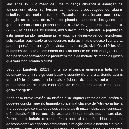
Nos anos 1980, o medo de uma mudança climática e elevação da
temperatura global se tornam as maiores preocupações de alguns
estudiosos do meio ambiente. Pesquisadores afirmam que houve
redução na camada de ozônio no planeta e aumento dos gases que
geram o efeito estufa, principalmente o CO2. Segundo Sue Roaf, et al.
(2009), as casas da atualidade, estão destruindo o planeta. A população
está aumentando rapidamente e estamos desenvolvendo tecnologias
sofisticadas para explorar os recursos naturais, mas é preciso ficar alerta
para a questão da poluição advinda da construção civil. Os edifícios são
poluentes ao meio e consomem mais da metade de toda energia usada
nos países desenvolvidos e produzem mais da metade de todos os gases
que vem modificando o clima.
Segundo Lamberts (2013), o termo eficiência energética trata da a
obtenção de um serviço com baixo dispêndio de energia. Sendo assim,
um edifício é considerado mais eficiente do que o outro quando
proporciona as mesmas condições de conforto ambiental com menor
gasto energético. .
Após essa breve revisão da história e de alguns exemplos arquitetônico,
pode-se concluir que no triangulo conceitual clássico de Vitrúvio já havia
a preocupação com as questões estruturais (firmitas), plásticas (venustas)
e funcionais (utilitas), que são aspectos fundamentais nos nossos dias.
Porém, a sociedade contemporânea necessita ir além. Não se pode
desconsiderar os aspectos ambientais, a relação entre o homem e o meio