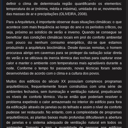
definir o clima de determinada região quantificando os elementos:
temperatura do ar (mínima, média e máxima), umidade do ar, movimentos
das massas de ar e precipitações (OLIVEIRA, 2008).
Para a Arquitetura, é importante observar duas situações climáticas: o que
acontece com mais frequência ao longo do ano e os períodos críticos, ou
seja, próximo ao solstício de verão e inverno. Quando se consegue se
beneficiar das condições climáticas locais em prol do conforto ambiental
com pouco ou nenhum consumo energético, diz-se que estamos
produzindo a arquitetura bioclimática. Desde épocas remotas, o homem
procurava abrigo em cavernas para se proteger da radiação solar direta
do verão e se utilizava da inercia térmica das rochas para capturar esse
calor e manter o ambiente com temperaturas mais agradáveis durante a
noite. Conforme o tempo foi passando, novas técnicas foram sendo
desenvolvidas de acordo com o clima e a cultura dos povos.
Muitos dos edifícios do século XX possuíam complexos programas
arquitetônicos, frequentemente foram construídas com uma série de
ambientes fechados, sem iluminação e ventilação natural, prejudicando
os níveis de conforto térmico. Viu-se então que poderiam resolver o
problema expelindo o calor armazenado no interior do edifício para fora
da edificação através de janelas ou do telhado e assim o nível de conforto
pudesse ser restaurado. No entanto, com a complexidade de programas
arquitetônicos, as plantas baixas muito profundas dificultavam a abertura
de janelas e o sistema adequado de ventilação natural em todos os
ambientes. Somado a isso, a quantidade de pessoas nos edifícios