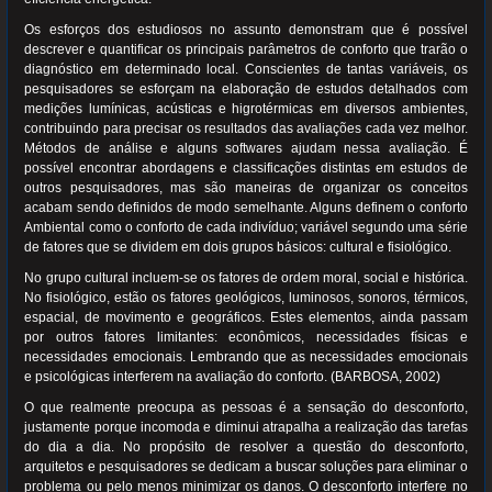
Os esforços dos estudiosos no assunto demonstram que é possível
descrever e quantificar os principais parâmetros de conforto que trarão o
diagnóstico em determinado local. Conscientes de tantas variáveis, os
pesquisadores se esforçam na elaboração de estudos detalhados com
medições lumínicas, acústicas e higrotérmicas em diversos ambientes,
contribuindo para precisar os resultados das avaliações cada vez melhor.
Métodos de análise e alguns softwares ajudam nessa avaliação. É
possível encontrar abordagens e classificações distintas em estudos de
outros pesquisadores, mas são maneiras de organizar os conceitos
acabam sendo definidos de modo semelhante. Alguns definem o conforto
Ambiental como o conforto de cada indivíduo; variável segundo uma série
de fatores que se dividem em dois grupos básicos: cultural e fisiológico.
No grupo cultural incluem-se os fatores de ordem moral, social e histórica.
No fisiológico, estão os fatores geológicos, luminosos, sonoros, térmicos,
espacial, de movimento e geográficos. Estes elementos, ainda passam
por outros fatores limitantes: econômicos, necessidades físicas e
necessidades emocionais. Lembrando que as necessidades emocionais
e psicológicas interferem na avaliação do conforto. (BARBOSA, 2002)
O que realmente preocupa as pessoas é a sensação do desconforto,
justamente porque incomoda e diminui atrapalha a realização das tarefas
do dia a dia. No propósito de resolver a questão do desconforto,
arquitetos e pesquisadores se dedicam a buscar soluções para eliminar o
problema ou pelo menos minimizar os danos. O desconforto interfere no