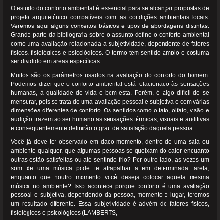
O estudo do conforto ambiental é essencial para se alcançar propostas de
projeto arquitetônico compatíveis com as condições ambientais locais.
Veremos aqui alguns conceitos básicos e tipos de abordagens distintas.
Grande parte da bibliografia sobre o assunto define o conforto ambiental
como uma avaliação relacionada a subjetividade, dependente de fatores
físicos, fisiológicos e psicológicos. O termo tem sentido amplo e costuma
ser dividido em áreas específicas.
Muitos são os parâmetros usados na avaliação do conforto do homem.
Podemos dizer que o conforto ambiental está relacionado às sensações
humanas, à qualidade de vida e bem-esta. Porém, é algo difícil de se
mensurar, pois se trata de uma avaliação pessoal e subjetiva e com várias
dimensões diferentes de conforto. Os sentidos como o tato, olfato, visão e
audição trazem ao ser humano as sensações térmicas, visuais e auditivas
e consequentemente definirão o grau de satisfação daquela pessoa.
Você já deve ter observado em dado momento, dentro de uma sala ou
ambiente qualquer, que algumas pessoas se queixam do calor enquanto
outras estão satisfeitas ou até sentindo frio? Por outro lado, as vezes um
som de uma música pode te atrapalhar a em determinada tarefa,
enquanto que noutro momento você deseja colocar aquela mesma
música no ambiente? Isso acontece porque conforto é uma avaliação
pessoal e subjetiva, dependendo da pessoa, momento e lugar, teremos
um resultado diferente. Essa subjetividade é advém de fatores físicos,
fisiológicos e psicológicos (LAMBERTS,