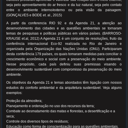
seja pelo aproveitamento do ar fresco e da luz natural, seja pelo contato
entre o ambiente interno/externo ou pela visão da paisagem.
(GONÇALVES e BODE et. al., 2015)
A partir da conferencia RIO 92 e da Agenda 21, a atenção ao
desenvolvimento das cidades e as questões ambientais se tornaram
temas de pesquisas e políticas públicas em vários países. (BARROSO-
KRAUSE et.al, 2012) A Agenda 21 é um conjunto de resoluções, fruto da
conferência internacional Eco-92 realizada no Rio de Janeiro e
organizada pela Organização das Nações Unidas (ONU). Participaram
desta conferência 179 países, os quais tomaram medidas para conciliar o
crescimento econômico e social com a preservação do meio ambiente.
Nesse propósito, cada país definiu suas premissas visando o
desenvolvimento sustentável com compromisso da preservação do meio
ambiente.
Os objetivos da Agenda 21 e temas abordados têm ligação com nossos
estudos do conforto ambiental e da arquitetura sustentável. Veja alguns
exemplos:
Proteção da atmosfera;
Planejamento e ordenação no uso dos recursos da terra;
Combate ao desmatamento das matas e florestas, a desertificação e a
seca;
Controle dos diversos tipos de resíduos;
Educação como forma de conscientização para as questões ambientais.