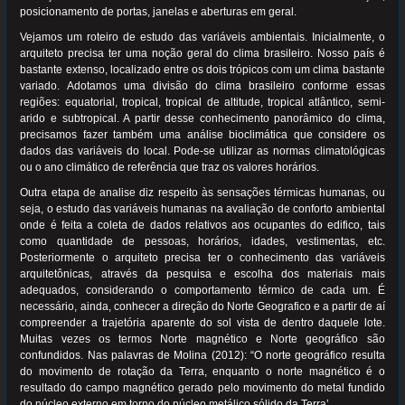
posicionamento de portas, janelas e aberturas em geral.
Vejamos um roteiro de estudo das variáveis ambientais. Inicialmente, o
arquiteto precisa ter uma noção geral do clima brasileiro. Nosso país é
bastante extenso, localizado entre os dois trópicos com um clima bastante
variado. Adotamos uma divisão do clima brasileiro conforme essas
regiões: equatorial, tropical, tropical de altitude, tropical atlântico, semi-
arido e subtropical. A partir desse conhecimento panorâmico do clima,
precisamos fazer também uma análise bioclimática que considere os
dados das variáveis do local. Pode-se utilizar as normas climatológicas
ou o ano climático de referência que traz os valores horários.
Outra etapa de analise diz respeito às sensações térmicas humanas, ou
seja, o estudo das variáveis humanas na avaliação de conforto ambiental
onde é feita a coleta de dados relativos aos ocupantes do edifico, tais
como quantidade de pessoas, horários, idades, vestimentas, etc.
Posteriormente o arquiteto precisa ter o conhecimento das variáveis
arquitetônicas, através da pesquisa e escolha dos materiais mais
adequados, considerando o comportamento térmico de cada um. É
necessário, ainda, conhecer a direção do Norte Geografico e a partir de aí
compreender a trajetória aparente do sol vista de dentro daquele lote.
Muitas vezes os termos Norte magnético e Norte geográfico são
confundidos. Nas palavras de Molina (2012): “O norte geográfico resulta
do movimento de rotação da Terra, enquanto o norte magnético é o
resultado do campo magnético gerado pelo movimento do metal fundido
do núcleo externo em torno do núcleo metálico sólido da Terra’