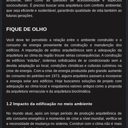
ambiente, bem como as questões de acessibilidade e aspectos
socioculturais. É preciso buscar uma arquitetura com conforto ambiental,
que seja eficiente e sustentável, garantindo qualidade de vida também as
futuras gerações.
FIQUE DE OLHO
Você deve ter percebido a relação entre o ambiente construído e o
consumo de energia proveniente da construção e manutenção dos
edifícios. A importação de estilos arquitetônicos sem a adequação da
arquitetura ao clima da região trouxe sérias consequências. A construção
de edifícios “estufas”, sistemas sofisticados de ar condicionado sem a
devida adaptação ao local, condições climáticas e culturais culminou na
crise de energia. Com a crise de energia produzida pelo grande aumento
do consumo do petróleo em 1973, alguns arquitetos passam a incorporar
a energia solar aos edifícios. Hoje buscamos soluções de projeto com
adequação ao clima local e resgatamos valores antigos como a proposta
da arquitetura vernacular e da arquitetura bioclimática.
1.2 Impacto da edificação no meio ambiente
No mundo atual, após um longo período de produção arquitetônica de
alto consumo energético e momentos de crise a nível mundial, verifica-se
a necessidade de mudança no sistema. Construir com o clima não é mais