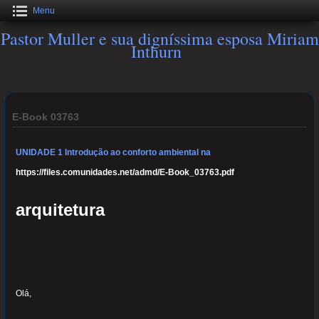
Menu
Pastor Muller e sua digníssima esposa Miriam
Inthurn
E-Book 03763
UNIDADE 1
Introdução ao conforto ambiental na
https://files.comunidades.net/admd/E-Book_03763.pdf
arquitetura
Olá,