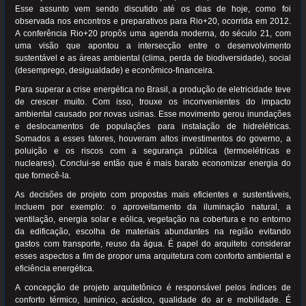
Esse assunto vem sendo discutido até os dias de hoje, como foi
observada nos encontros e preparativos para Rio+20, ocorrida em 2012.
A conferência Rio+20 propôs uma agenda moderna, do século 21, com
uma visão que apontou a intersecção entre o desenvolvimento
sustentável e as áreas ambiental (clima, perda de biodiversidade), social
(desemprego, desigualdade) e econômico-financeira.
Para superar a crise energética no Brasil, a produção de eletricidade teve
de crescer muito. Com isso, trouxe os inconvenientes do impacto
ambiental causado por novas usinas. Esse movimento gerou inundações
e deslocamentos de populações para instalação de hidrelétricas.
Somados a esses fatores, houveram altos investimentos do governo, a
poluição e os riscos com a segurança pública (termoelétricas e
nucleares). Conclui-se então que é mais barato economizar energia do
que fornecê-la.
As decisões de projeto com propostas mais eficientes e sustentáveis,
incluem por exemplo: o aproveitamento da iluminação natural, a
ventilação, energia solar e eólica, vegetação na cobertura e no entorno
da edificação, escolha de materiais abundantes na região evitando
gastos com transporte, reuso da água. É papel do arquiteto considerar
esses aspectos a fim de propor uma arquitetura com conforto ambiental e
eficiência energética.
A concepção de projeto arquitetônico é responsável pelos índices de
conforto térmico, lumínico, acústico, qualidade do ar e mobilidade. É