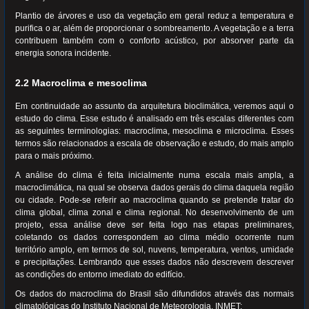
Plantio de árvores e uso da vegetação em geral reduz a temperatura e
purifica o ar, além de proporcionar o sombreamento. A vegetação e a terra
contribuem também com o conforto acústico, por absorver parte da
energia sonora incidente.
2.2 Macroclima e mesoclima
Em continuidade ao assunto da arquitetura bioclimática, veremos aqui o
estudo do clima. Esse estudo é analisado em três escalas diferentes com
as seguintes terminologias: macroclima, mesoclima e microclima. Esses
termos são relacionados a escala de observação e estudo, do mais amplo
para o mais próximo.
A análise do clima é feita inicialmente numa escala mais ampla, a
macroclimática, na qual se observa dados gerais do clima daquela região
ou cidade. Pode-se referir ao macroclima quando se pretende tratar do
clima global, clima zonal e clima regional. No desenvolvimento de um
projeto, essa análise deve ser feita logo nas etapas preliminares,
coletando os dados correspondem ao clima médio ocorrente num
território amplo, em termos de sol, nuvens, temperatura, ventos, umidade
e precipitações. Lembrando que esses dados não descrevem descrever
as condições do entorno imediato do edifício.
Os dados do macroclima do Brasil são difundidos através das normais
climatológicas do Instituto Nacional de Meteorologia, INMET: