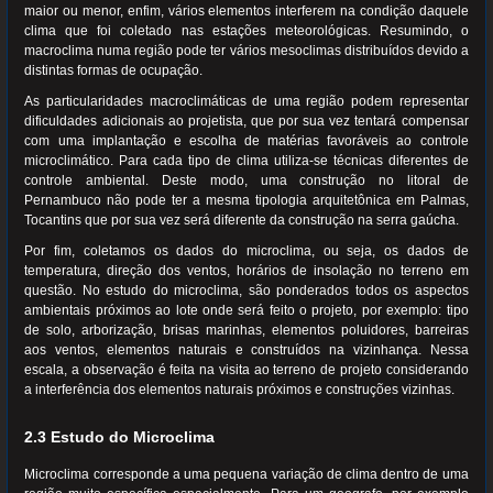
maior ou menor, enfim, vários elementos interferem na condição daquele
clima que foi coletado nas estações meteorológicas. Resumindo, o
macroclima numa região pode ter vários mesoclimas distribuídos devido a
distintas formas de ocupação.
As particularidades macroclimáticas de uma região podem representar
dificuldades adicionais ao projetista, que por sua vez tentará compensar
com uma implantação e escolha de matérias favoráveis ao controle
microclimático. Para cada tipo de clima utiliza-se técnicas diferentes de
controle ambiental. Deste modo, uma construção no litoral de
Pernambuco não pode ter a mesma tipologia arquitetônica em Palmas,
Tocantins que por sua vez será diferente da construção na serra gaúcha.
Por fim, coletamos os dados do microclima, ou seja, os dados de
temperatura, direção dos ventos, horários de insolação no terreno em
questão. No estudo do microclima, são ponderados todos os aspectos
ambientais próximos ao lote onde será feito o projeto, por exemplo: tipo
de solo, arborização, brisas marinhas, elementos poluidores, barreiras
aos ventos, elementos naturais e construídos na vizinhança. Nessa
escala, a observação é feita na visita ao terreno de projeto considerando
a interferência dos elementos naturais próximos e construções vizinhas.
2.3 Estudo do Microclima
Microclima corresponde a uma pequena variação de clima dentro de uma