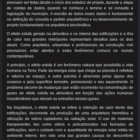
precisam ser feitas desde o início dos estudos de projeto, durante a etapa
de coletas de dados, quando se conhece o terreno e se consulta a
legislação do município. A reunião de todos esses dados é fundamental
na definição do conceito e partido arquitetônico e no desenvolvimento do
projeto fundamentado na arquitetura bioclimática.
O efeito estufa gerado na atmosfera e no interior das edificações e a ilha
de calor nas grandes metrópoles representam desafios para os dias
atuais. Como arquitetos, urbanistas e profissionais da construção civil
precisamos estar atentos a estes fenômenos comuns no mundo
contemporâneo.
A princípio, o efeito estufa é um fenômeno natural que possibilita a vida
humana na Terra. Parte da energia solar que chega ao planeta é refletida
e retorna ao espaço, e outra parcela é absorvida pelas águas dos
oceanos e pela superfície terrestre, promovendo o seu aquecimento. O
problema decorre de mudanças que estão ocorrendo na concentração de
gases de efeito estufa na atmosfera em função das ações humanas
insustentáveis que elevam as emissões desses gases.
Na Arquitetura, o efeito estufa se refere à retenção de calor dento das
edificações, decorrente da produção de uma arquitetura hermética e
utilização de vidros captadores da radiação solar. O uso de materiais
transparentes tais como vidros e policarbonatos nas fachadas de
edificações, sem o cuidado com a quantidade de energia solar retida no
ambiente interno, tem sido uma das grandes causas do desconforto