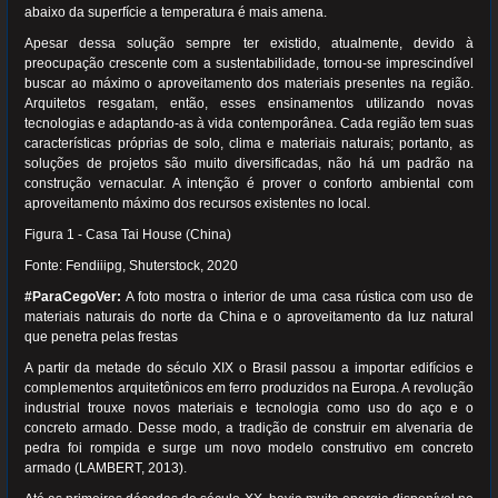
abaixo da superfície a temperatura é mais amena.
Apesar dessa solução sempre ter existido, atualmente, devido à
preocupação crescente com a sustentabilidade, tornou-se imprescindível
buscar ao máximo o aproveitamento dos materiais presentes na região.
Arquitetos resgatam, então, esses ensinamentos utilizando novas
tecnologias e adaptando-as à vida contemporânea. Cada região tem suas
características próprias de solo, clima e materiais naturais; portanto, as
soluções de projetos são muito diversificadas, não há um padrão na
construção vernacular. A intenção é prover o conforto ambiental com
aproveitamento máximo dos recursos existentes no local.
Figura 1 - Casa Tai House (China)
Fonte: Fendiiipg, Shuterstock, 2020
#ParaCegoVer:
A foto mostra o interior de uma casa rústica com uso de
materiais naturais do norte da China e o aproveitamento da luz natural
que penetra pelas frestas
A partir da metade do século XIX o Brasil passou a importar edifícios e
complementos arquitetônicos em ferro produzidos na Europa. A revolução
industrial trouxe novos materiais e tecnologia como uso do aço e o
concreto armado. Desse modo, a tradição de construir em alvenaria de
pedra foi rompida e surge um novo modelo construtivo em concreto
armado (LAMBERT, 2013).