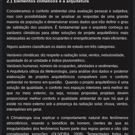
2.1 Elementos climáticos e a arquitetura
Consideramos o conforto ambiental uma avaliação pessoal e subjetiva,
mas com possibilidade de se analisar as respostas de uma grande
maioria da população e dimensionar esses dados que irão definir o grau
de satisfação dos usuários. É fundamental que o arquiteto conheça as
variáveis climáticas para obter soluções de projeto arquitetônico mais
adequadas ao conforto dos ocupantes e energeticamente mais eficientes.
Alguns autores classificam os dados de estudo em três categorias:
Variáveis climáticas: diz respeito a radiação solar, ventos, nebulosidade,
qualidade do ar umidade e índice pluviométrico.
Variáveis humanas: número de ocupantes, atividades e vestimentas.
A Arquitetura utiliza da Meteorologia, para análise dos dados e posterior
elaboração de projetos arquitetônicos compatíveis com o conforto
ambiental no terreno em questão. Quando o projeto arquitetônico é uma
solução de qualidade, o conforto nos espaços interiores será melhor do
que no meio externo, ou seja, nossas propostas projetais devem
proporcionar melhor conforto e qualidade ambiental do que há que já
existe no meio externo sob a presença da radiação solar, chuva, ventos,
intempéries em geral.
A Climatologia visa explicar o comportamento natural dos fenômenos
atmosféricos, visando o benefício do homem, cientes de que as
irregularidades dos fenômenos fazem parte das regras gerais e não são
consideradas exceções. (OLIVEIRA, 2008). Tempestades fortes ou