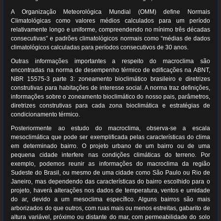
A Organização Meteorológica Mundial (OMM) define Normais
Climatológicas como valores médios calculados para um período
relativamente longo e uniforme, compreendendo no mínimo três décadas
consecutivas” e padrões climatológicos normais como “médias de dados
climatológicos calculadas para períodos consecutivos de 30 anos.
Outras informações importantes a respeito do macroclima são
encontradas na norma de desempenho térmico de edificações na ABNT,
NBR 15575-3 parte 3: zoneamento bioclimático brasileiro e diretrizes
construtivas para habitações de interesse social. A norma traz definições,
informações sobre o zoneamento bioclimático do nosso pais, parâmetros,
diretrizes construtivas para cada zona bioclimática e estratégias de
condicionamento térmico.
Posteriormente ao estudo do macroclima, observa-se a escala
mesoclimática que pode ser exemplificada pelas características do clima
em determinado bairro. O projeto urbano de um bairro ou de uma
pequena cidade interfere nas condições climáticas do terreno. Por
exemplo, podemos reunir as informações do macroclima da região
Sudeste do Brasil, ou mesmo de uma cidade como São Paulo ou Rio de
Janeiro, mas dependendo das características do bairro escolhido para o
projeto, haverá alterações nos dados de temperatura, ventos e umidade
do ar, devido a um mesoclima específico. Alguns bairros são mais
arborizados do que outros, com ruas mais ou menos estreitas, gabarito de
altura variável, próximo ou distante do mar, com permeabilidade do solo