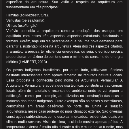
específico da arquitetura. Sua visão a respeito da arquitetura era
fundamentada em três princípios:
Firmitas (solidez/estrutura).
Venustas (beleza/forma).
Utilitas (uso/função).
Vitrúvio concebia a arquitetura como a produção dos espaços em
equilíbrio com esses três aspectos: aspectos estruturais, funcionais e
formais. Porém, hoje em dia percebe-se que há uma nova demanda para
garantir a sustentabilidade na arquitetura. Além dos três aspectos citados,
a arquitetura precisa ter eficiência energética, ou seja, o edifício precisa
proporcionar o máximo de conforto com o mínimo de consumo de energia
elétrica (LAMBERT, 2013).
Os povos indígenas brasileiros, por outro lado, utilizavam técnicas
bastante interessantes com aproveitamento de recursos naturais locais.
Essa proposta é conhecida pelo nome de Arquitetura Vernacular. A
Arquitetura Vernacular é aquela que usa técnicas construtivas tradicionais
locais, além de materiais e recursos do ambiente onde se vai erguer a
edificação, como, por exemplo, as utilizadas na construção das ocas e
malocas das tribos indígenas. Outro exemplo são as casas subterrâneas,
construídas em áreas desérticas no norte da China. A solução
arquitetônica nesse caso protege do rigor climático externo. São diversas
construções subterrâneas como escolas, mercados, residências locais em
climas muito severos. Vista de cima, a cidade mostra apenas pátios. A
temperatura externa é muito alta durante o dia e muito baixa à noite, mas