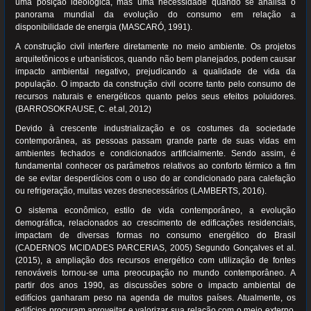
uma posição ideológica, mas uma necessidade quando se analisa o
panorama mundial da evolução do consumo em relação a
disponibilidade de energia (MASCARÓ, 1991).
A construção civil interfere diretamente no meio ambiente. Os projetos
arquitetônicos e urbanísticos, quando não bem planejados, podem causar
impacto ambiental negativo, prejudicando a qualidade de vida da
população. O impacto da construção civil ocorre tanto pelo consumo de
recursos naturais e energéticos quanto pelos seus efeitos poluidores.
(BARROSOKRAUSE, C. et.al, 2012)
Devido à crescente industrialização e os costumes da sociedade
contemporânea, as pessoas passam grande parte de suas vidas em
ambientes fechados e condicionados artificialmente. Sendo assim, é
fundamental conhecer os parâmetros relativos ao conforto térmico a fim
de se evitar desperdícios com o uso do ar condicionado para calefação
ou refrigeração, muitas vezes desnecessários (LAMBERTS, 2016).
O sistema econômico, estilo de vida contemporâneo, a evolução
demográfica, relacionados ao crescimento de edificações residenciais,
impactam de diversas formas no consumo energético do Brasil
(CADERNOS MCIDADES PARCERIAS, 2005) Segundo Gonçalves et al.
(2015), a ampliação dos recursos energético com utilização de fontes
renováveis tornou-se uma preocupação no mundo contemporâneo. A
partir dos anos 1990, as discussões sobre o impacto ambiental de
edifícios ganharam peso na agenda de muitos países. Atualmente, os
edifícios procuram aproveitar e valorizar sua relação com o meio externo,