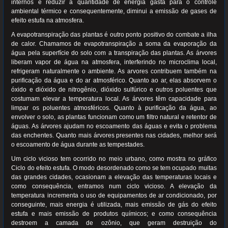
internos e reduzir a quantidade de energia gasta para o controle
ambiental térmico e consequentemente, diminui a emissão de gases de
efeito estufa na atmosfera.
A evapotranspiração das plantas é outro ponto positivo do combate a ilha
de calor. Chamamos de evapotranspiração a soma da evaporação da
água pela superfície do solo com a transpiração das plantas. As árvores
liberam vapor de água na atmosfera, interferindo no microclima local,
refrigeram naturalmente o ambiente. As arvores contribuem também na
purificação da água e do ar atmosférico. Quanto ao ar, elas absorvem o
óxido e dióxido de nitrogênio, dióxido sulfúrico e outros poluentes que
costumam elevar a temperatura local. As árvores têm capacidade para
limpar os poluentes atmosféricos. Quanto à purificação da água, ao
envolver o solo, as plantas funcionam como um filtro natural e retentor de
águas. As árvores ajudam no escoamento das águas e evita o problema
das enchentes. Quanto mais árvores presentes nas cidades, melhor será
o escoamento de água durante as tempestades.
Um ciclo vicioso tem ocorrido no meio urbano, como mostra no gráfico
Ciclo do efeito estufa. O modo desordenado como se tem ocupado muitas
das grandes cidades, ocasionam a elevação das temperaturas locais e
como consequência, entramos num ciclo vicioso. A elevação da
temperatura incrementa o uso de equipamentos de ar condicionado, por
conseguinte, mais energia é utilizada, mais emissão de gás do efeito
estufa e mais emissão de produtos químicos; e como consequência
destroem a camada de ozônio, que geram destruição do