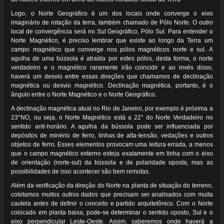
Logo, o Norte Geográfico é um dos locais onde converge o eixo
imaginário de rotação da terra, também chamado de Pólo Norte. O outro
local de convergência será no Sul Geográfico, Pólo Sul. Para entender o
Norte Magnético, é preciso lembrar que existe ao longo da Terra um
campo magnético que converge nos pólos magnéticos norte e sul. A
agulha de uma bússola é atraída por estes pólos, desta forma, o norte
verdadeiro e o magnético raramente irão coincidir e ao invés disso,
haverá um desvio entre essas direções que chamamos de declinação
magnética ou desvio magnético. Declinação magnética, portanto, é o
ângulo entre o Norte Magnético e o Norte Geográfico.
A declinação magnética atual no Rio de Janeiro, por exemplo é próxima a
23°NO, ou seja, o Norte Magnético está a 22° do Norte Verdadeiro no
sentido anti-horário. A agulha da bússola pode ser influenciada por
depósitos de minério de ferro, linhas de alta-tensão, vedações e outros
objetos de ferro. Esses elementos provocam uma leitura errada, a menos
que o campo magnético externo esteja exatamente em linha com o eixo
de orientação (norte-sul) da bússola e de polaridade oposta, mas as
possibilidades de isso acontecer são bem remotas.
Além da verificação da direção do Norte na planta de situação do terreno,
coletamos muitos outros dados que precisam ser analisados com muita
cautela antes de definir o conceito e partido arquitetônico. Com o Norte
colocado em planta baixa, pode-se determinar o sentido oposto, Sul e o
eixo perpendicular Leste-Oeste. Assim, saberemos onde haverá a