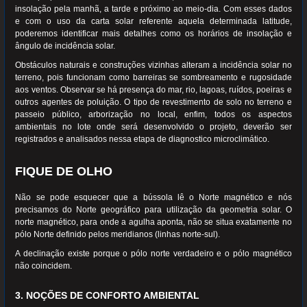
insolação pela manhã, a tarde e próximo ao meio-dia. Com esses dados
e com o uso da carta solar referente aquela determinada latitude,
poderemos identificar mais detalhes como os horários de insolação e
ângulo de incidência solar.
Obstáculos naturais e construções vizinhas alteram a incidência solar no
terreno, pois funcionam como barreiras se sombreamento e rugosidade
aos ventos. Observar se há presença do mar, rio, lagoas, ruídos, poeiras e
outros agentes de poluição. O tipo de revestimento de solo no terreno e
passeio público, arborização no local, enfim, todos os aspectos
ambientais no lote onde será desenvolvido o projeto, deverão ser
registrados e analisados nessa etapa de diagnostico microclimático.
FIQUE DE OLHO
Não se pode esquecer que a bússola lê o Norte magnético e nós
precisamos do Norte geográfico para utilização da geometria solar. O
norte magnético, para onde a agulha aponta, não se situa exatamente no
pólo Norte definido pelos meridianos (linhas norte-sul).
A declinação existe porque o pólo norte verdadeiro e o pólo magnético
não coincidem.
3. NOÇÕES DE CONFORTO AMBIENTAL