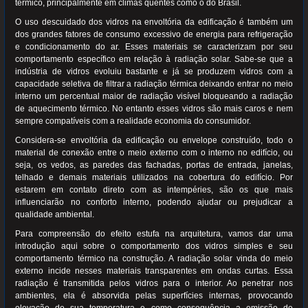
térmico, principalmente em climas quentes como o do Brasil.
O uso descuidado dos vidros na envoltória da edificação é também um
dos grandes fatores de consumo excessivo de energia para refrigeração
e condicionamento do ar. Esses materiais se caracterizam por seu
comportamento específico em relação à radiação solar. Sabe-se que a
indústria de vidros evoluiu bastante e já se produzem vidros com a
capacidade seletiva de filtrar a radiação térmica deixando entrar no meio
interno um percentual maior de radiação visível bloqueando a radiação
de aquecimento térmico. No entanto esses vidros são mais caros e nem
sempre compatíveis com a realidade economia do consumidor.
Considera-se envoltória da edificação ou envelope construído, todo o
material de conexão entre o meio externo com o interno no edifício, ou
seja, os vedos, as paredes das fachadas, portas de entrada, janelas,
telhado e demais materiais utilizados na cobertura do edifício. Por
estarem em contato direto com as intempéries, são os que mais
influenciarão no conforto interno, podendo ajudar ou prejudicar a
qualidade ambiental.
Para compreensão do efeito estufa na arquitetura, vamos dar uma
introdução aqui sobre o comportamento dos vidros simples e seu
comportamento térmico na construção. A radiação solar vinda do meio
externo incide nesses materiais transparentes em ondas curtas. Essa
radiação é transmitida pelos vidros para o interior. Ao penetrar nos
ambientes, ela é absorvida pelas superfícies internas, provocando
elevação de sua temperatura e como consequência a emissão de