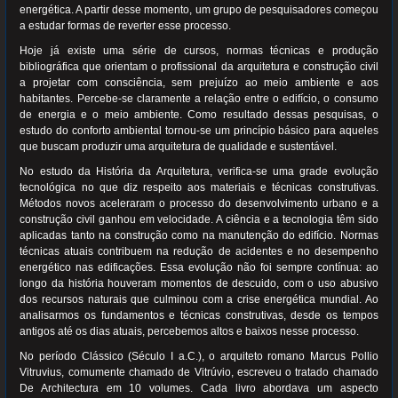
energética. A partir desse momento, um grupo de pesquisadores começou
a estudar formas de reverter esse processo.
Hoje já existe uma série de cursos, normas técnicas e produção
bibliográfica que orientam o profissional da arquitetura e construção civil
a projetar com consciência, sem prejuízo ao meio ambiente e aos
habitantes. Percebe-se claramente a relação entre o edifício, o consumo
de energia e o meio ambiente. Como resultado dessas pesquisas, o
estudo do conforto ambiental tornou-se um princípio básico para aqueles
que buscam produzir uma arquitetura de qualidade e sustentável.
No estudo da História da Arquitetura, verifica-se uma grade evolução
tecnológica no que diz respeito aos materiais e técnicas construtivas.
Métodos novos aceleraram o processo do desenvolvimento urbano e a
construção civil ganhou em velocidade. A ciência e a tecnologia têm sido
aplicadas tanto na construção como na manutenção do edifício. Normas
técnicas atuais contribuem na redução de acidentes e no desempenho
energético nas edificações. Essa evolução não foi sempre contínua: ao
longo da história houveram momentos de descuido, com o uso abusivo
dos recursos naturais que culminou com a crise energética mundial. Ao
analisarmos os fundamentos e técnicas construtivas, desde os tempos
antigos até os dias atuais, percebemos altos e baixos nesse processo.
No período Clássico (Século I a.C.), o arquiteto romano Marcus Pollio
Vitruvius, comumente chamado de Vitrúvio, escreveu o tratado chamado
De Architectura em 10 volumes. Cada livro abordava um aspecto