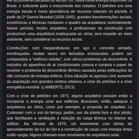
Até as primeiras décadas do século XX, havia muita energia disponível no
Brasil, o suficiente para o crescimento das cidades. O petróleo era uma
energia barata e havia abundância de recursos naturais no planeta. A
partir da 2ª Guerra Mundial (1939-1945), grandes transformações sociais,
econômicas e técnicas mudaram o quadro da arquitetura violentamente.
Nesse período, muitos arquitetos, e profissionais da construção civil
produziram uma arquitetura inadequada ao clima, sem respeito ao meio
ambiente, sem considerar os recursos locais.
Construções com megaestruturas em aço e concreto armado,
envidraçadas muitas vezes em fachadas ensolaradas podem ser
comparadas a “edifícios estufas”, com sérios problemas de desconforto. A
indústria de aparelhos de ar condicionado crescia e cumpria o papel de
resolver o problema de desconforto térmico causado pelas edificações de
alto consumo de energia elétrica. Essa situação se agravou com aumento
da população nos grandes centros urbanos, a crise do petróleo e a crise
energética mundial. (LAMBERTS, 2013).
Com a crise do petróleo em 1973, alguns arquitetos passam então a
incorporar a energia solar aos edifícios. Buscaram, então, adequar a
arquitetura ao clima, como por exemplo, a proposta do arquiteto Le
Corbusier com o uso do terraço jardim, uso da planta livre e dos pilotis,
que facilitaram a ventilação e redução da carga térmica no interior do
edifício. Na década de 1970, um movimento com ideias de
aproveitamento da luz do Sol e a construção de casas com energia limpa
então surgia. Alguns chamam esse movimento de arquitetura solar.