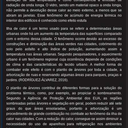
radiação de onda longa. O vidro, sendo um material opaco a onda longa,
não permite a devolução desse calor ao meio externo, a menos que se
abram as janelas. Esse fenômeno de acúmulo de energia térmica no
interior dos edifícios é conhecido como efeito estufa
Ilha de calor é um termo usado para se referir a determinadas áreas
urbanas onde há um aumento da temperatura das superfícies comparado
com o entorno dessa cidade. O fenômeno ocorre devido ao excesso de
construções e diminuição das áreas verdes nas cidades, cobrimento do
solo pelo asfalto e alto índice de poluição, aumentando assim a
temperatura nas áreas urbanas. Segundo pesquisadores, o aquecimento
urbano é um fenômeno regional cuja ocorrência depende de condições
de clima e das características do tecido urbano. A melhor forma de
combater este efeito é com o plantio de árvores por toda a cidade, a
arborização de ruas e reservando algumas áreas para parques, praças e
jardins. (RODRÍGUEZ-ÁLVAREZ, 2016).
O plantio de árvores contribui de diferentes formas para a solução do
problema térmico, como, por exemplo, ao propiciar o sombreamento.
Segundo a Agência de Proteção Ambiental dos EUA, as regiões
sombreadas pelas árvores e vegetação em geral, podem reduzir até sete
graus do que áreas ensolaradas, portanto a arborização é um
procedimento de grande contribuição no combate ao fenômeno da ilha de
calor nas cidades. Com a redução do calor, consegue-se assim diminuir a
necessidade do uso de aparelhos para refrigeração nos ambientes