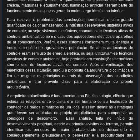
crescia, maquinas e equipamentos, iluminação artificial fizeram parte do
funcionamento dos espaços gerando maior carga térmica no interior.
Para resolver o problema das construções herméticas e com grande
quantidade de calor armazenado, a indústria desenvolveu sistemas ativos
de controle, ou seja, sistemas mecânicos, chamados de técnicas ativas de
controle ambiental, como é o caso dos aquecedores elétricos e aparelhos
de ar condicionado. Porém, esses sistemas consomem muita energia e
trouxe uma série de agravantes a população. Se antes as técnicas de
controle eram sem uso de energia elétrica, ou seja, utilizavam-se técnicas
passivas de controle ambiental, hoje predominam construções herméticas
com o uso de técnicas ativas de controle. Após a verificação dos
malefícios dessa situação, surgiu a proposta da arquitetura bioclimática a
fim de resgatar os princípios naturais de observação das condições
ambientais e tirar proveito disso para a elaboração do projeto
arquitetônico.
A arquitetura bioclimática é fundamentada na Bioclimatologia, ciência que
estuda as relações entre o clima e o ser humano com a finalidade de
conhecer os dados climáticos de um local e assim definir as estratégias
que devem ser adotadas no projeto arquitetônico para compensar as
condições de desconforto. Essa análise, feita no início do
desenvolvimento projetual, desde as primeiras visitas ao terreno, permite
identificar os períodos de maior probabilidade de desconforto e,
consequentemente prejudicariam o bem-estar e a produtividade das