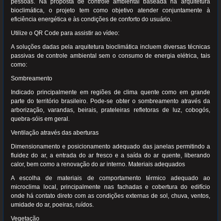
pessoas. Na proposta de controle ambiental baseada na arquitetura
bioclimática, o projeto tem como objetivo atender conjuntamente à
eficiência energética e às condições de conforto do usuário.
Utilize o QR Code para assistir ao vídeo:
A soluções dadas pela arquitetura bioclimática incluem diversas técnicas
passivas de controle ambiental sem o consumo de energia elétrica, tais
como:
Sombreamento
Indicado principalmente em regiões de clima quente como em grande
parte do território brasileiro. Pode-se obter o sombreamento através da
arborização, varandas, beirais, prateleiras refletoras de luz, cobogós,
quebra-sóis em geral.
Ventilação através das aberturas
Dimensionamento e posicionamento adequado das janelas permitindo a
fluidez do ar, a entrada do ar fresco e a saída do ar quente, liberando
calor, bem como a renovação do ar interno. Materiais adequados
A escolha de materiais de comportamento térmico adequado ao
microclima local, principalmente nas fachadas e cobertura do edifício
onde há contato direto com as condições externas de sol, chuva, ventos,
umidade do ar, poeiras, ruídos.
Vegetação