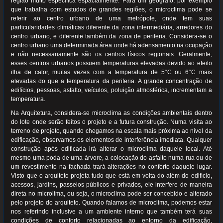
região muito específica espacialmente. Para um geografo, por exemplo
que trabalha com estudos de grandes regiões, o microclima pode se
referir ao centro urbano de uma metrópole, onde tem suas
particularidades climáticas diferente da zona intermediária, arredores do
centro urbano, e diferente também da zona de periferia. Considera-se o
centro urbano uma determinada área onde há adensamento na ocupação
e não necessariamente são os centros físicos regionais. Geralmente,
esses centros urbanos possuem temperaturas elevadas devido ao efeito
ilha de calor, muitas vezes com a temperatura de 5°C ou 6°C mais
elevadas do que a temperatura da periferia. A grande concentração de
edifícios, pessoas, asfalto, veículos, poluição atmosférica, incrementam a
temperatura.
Na Arquitetura, considera-se microclima as condições ambientais dentro
do lote onde serão feitos o projeto e a futura construção. Numa visita ao
terreno de projeto, quando chegamos na escala mais próxima ao nível da
edificação, observamos os elementos de interferência imediata. Qualquer
construção após edificada irá alterar o microclima daquele local. Até
mesmo uma poda de uma árvore, a colocação do asfalto numa rua ou de
um revestimento na fachada trará alterações no conforto daquele lugar.
Visto que o arquiteto projeta tudo que está em volta do além do edifício,
acessos, jardins, passeios públicos e privados, ele interfere de maneira
direta no microlima, ou seja, o microclima pode ser concebido e alterado
pelo projeto do arquiteto. Quando falamos de microclima, podemos estar
nos referindo inclusive a um ambiente interno que também terá suas
condições de conforto relacionadas ao entorno da edificação,