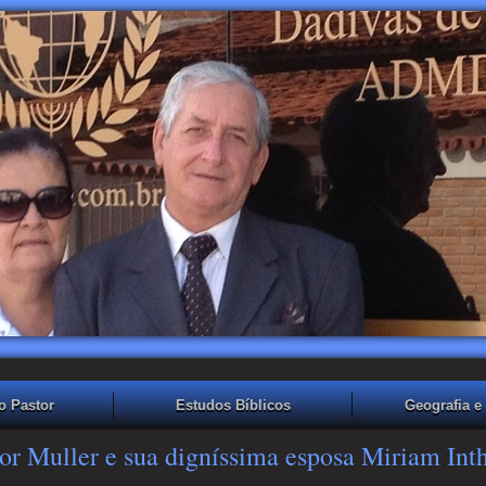
o Pastor
Estudos Bíblicos
Geografia e 
or Muller e sua digníssima esposa Miriam Int