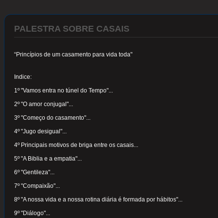
PALESTRA SOBRE CASAIS
“Princípios de um casamento para vida toda"
Indice:
1º "Vamos entra no túnel do Tempo"...
2º "O amor conjugal"...
3º "Começo do casamento"...
4º "Jugo desigual"...
4º Principais motivos de briga entre os casais...
5º "A Biblia e a empatia"...
6º "Gentileza"...
7º "Compaixão"...
8º "A nossa vida e a nossa rotina diária é formada por hábitos"...
9º "Diálogo"...