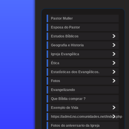
Pastor Muller
Esposa do Pastor
Estudos Bíblicos
Geografia e Historia
Igreja Evangélica
Ética
Estatísticas dos Evangélicos.
Fotos
Evangelizando
Que Bíblia comprar ?
Exemplo de Vida
https://admd.no.comunidades.net/index.php
Fotos do aniversario da Igreja