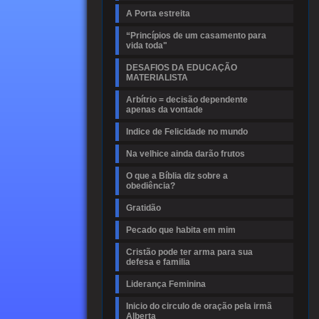
A Porta estreita
“Princípios de um casamento para
vida toda"
DESAFIOS DA EDUCAÇÃO
MATERIALISTA
Arbítrio = decisão dependente
apenas da vontade
Indice de Felicidade no mundo
Na velhice ainda darão frutos
O que a Bíblia diz sobre a
obediência?
Gratidão
Pecado que habita em mim
Cristão pode ter arma para sua
defesa e familia
Liderança Feminina
Inicio do circulo de oração pela irmã
Alberta