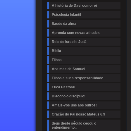
A história de Davi como rei
Psicologia Infantil
Saude da alma
Aprenda com novas atitudes
Reis de Israel e Judá
Biblia
Filhos
Ana mae de Samuel
Filhos e suas responsabilidade
Ética Pastoral
Diacono o discípulo!
Amais-vos uns aos outros!
Oração do Pai nosso Mateus 6.9
deus deste século cegou o
entendimento...