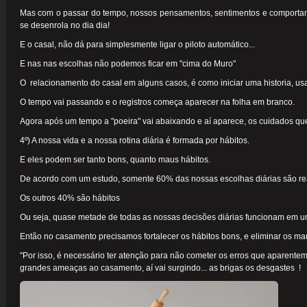
Mas com o passar do tempo, nossos pensamentos, sentimentos e comporta
se desenrola no dia dia!
E o casal, não dá para simplesmente ligar o piloto automático...
E nas nas escolhas não podemos ficar em "cima do Muro"
O relacionamento do casal em alguns casos, é como iniciar uma historia, u
O tempo vai passando e o registros começa aparecer na folha em branco.
Agora após um tempo a "poeira" vai abaixando e aí aparece, os cuidados 
4º) A nossa vida e a nossa rotina diária é formada por hábitos.
E eles podem ser tanto bons, quanto maus hábitos.
De acordo com um estudo, somente 60% das nossas escolhas diárias são re
Os outros 40% são hábitos
Ou seja, quase metade de todas as nossas decisões diárias funcionam em um
Então no casamento precisamos fortalecer os hábitos bons, e eliminar os ma
"Por isso, é necessário ter atenção para não cometer os erros que aparent
grandes ameaças ao casamento, aí vai surgindo... as brigas os desgastes !