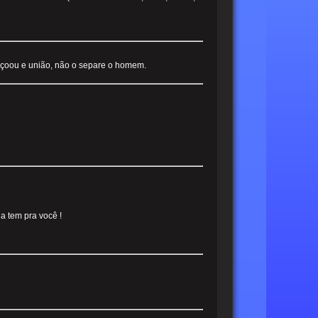
nçoou e união, não o separe o homem.
a tem pra você !