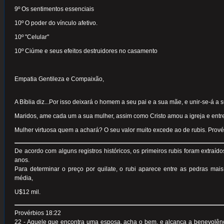
9º Os sentimentos essenciais
10º O poder do vínculo afetivo.
10º "Celular"
10º Ciúme e seus efeitos destruidores no casamento
Empatia Gentileza e Compaixão,
A Bíblia diz...Por isso deixará o homem a seu pai e a sua mãe, e unir-se-á a 
Maridos, ame cada um a sua mulher, assim como Cristo amou a igreja e entre
Mulher virtuosa quem a achará? O seu valor muito excede ao de rubis. Prové
De acordo com alguns registros históricos, os primeiros rubis foram extraí
anos.
Para determinar o preço por quilate, o rubi aparece entre as pedras mai
média,
U$12 mil.
Provérbios 18:22
22 - Aquele que encontra uma esposa, acha o bem, e alcança a benevolê