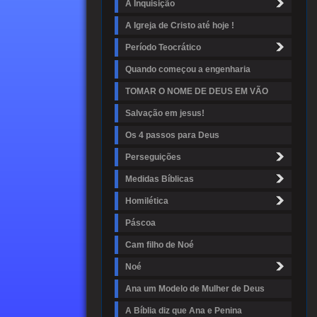
A Inquisição
A Igreja de Cristo até hoje !
Período Teocrático
Quando começou a engenharia
TOMAR O NOME DE DEUS EM VÃO
Salvação em jesus!
Os 4 passos para Deus
Perseguições
Medidas Bíblicas
Homilética
Páscoa
Cam filho de Noé
Noé
Ana um Modelo de Mulher de Deus
A Bíblia diz que Ana e Penina