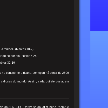
sua mulher.- (Marcos 10-7)
gou-se por ela Efésios 5:25
rbios 31-10
dos no continente africano, começou há cerca de 2500
s valiosas do mundo. Assim, cada quilate custa, em
ncia do SENHOR. (
Deriva-se do latim, bene, "bem", e