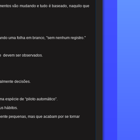
mentos vão mudando e tudo é baseado, naquilo que
sando uma folha em branco, "sem nenhum registro."
que devem ser observados.
almente decisões.
a espécie de “piloto automático”.
us hábitos.
emente pequenas, mas que acabam por se tornar