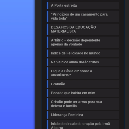
A Porta estreita
“Princípios de um casamento para
vida toda"
DESAFIOS DA EDUCAÇÃO
MATERIALISTA
Arbítrio = decisão dependente
apenas da vontade
Indice de Felicidade no mundo
Na velhice ainda darão frutos
O que a Bíblia diz sobre a
obediência?
Gratidão
Pecado que habita em mim
Cristão pode ter arma para sua
defesa e familia
Liderança Feminina
Inicio do circulo de oração pela irmã
Alberta