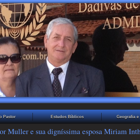
o Pastor
Estudos Bíblicos
Geografia e 
or Muller e sua digníssima esposa Miriam Int