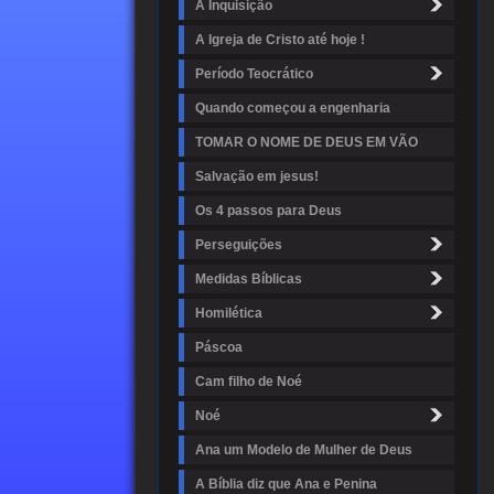
A Inquisição
A Igreja de Cristo até hoje !
Período Teocrático
Quando começou a engenharia
TOMAR O NOME DE DEUS EM VÃO
Salvação em jesus!
Os 4 passos para Deus
Perseguições
Medidas Bíblicas
Homilética
Páscoa
Cam filho de Noé
Noé
Ana um Modelo de Mulher de Deus
A Bíblia diz que Ana e Penina