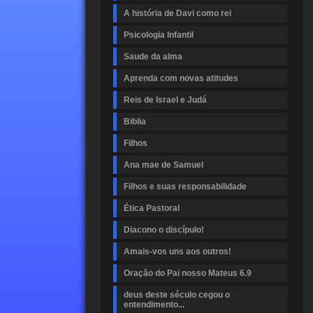
A história de Davi como rei
Psicologia Infantil
Saude da alma
Aprenda com novas atitudes
Reis de Israel e Judá
Biblia
Filhos
Ana mae de Samuel
Filhos e suas responsabilidade
Ética Pastoral
Diacono o discípulo!
Amais-vos uns aos outros!
Oração do Pai nosso Mateus 6.9
deus deste século cegou o
entendimento...