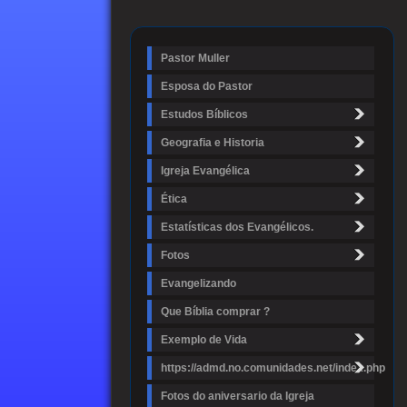
Pastor Muller
Esposa do Pastor
Estudos Bíblicos
Geografia e Historia
Igreja Evangélica
Ética
Estatísticas dos Evangélicos.
Fotos
Evangelizando
Que Bíblia comprar ?
Exemplo de Vida
https://admd.no.comunidades.net/index.php
Fotos do aniversario da Igreja